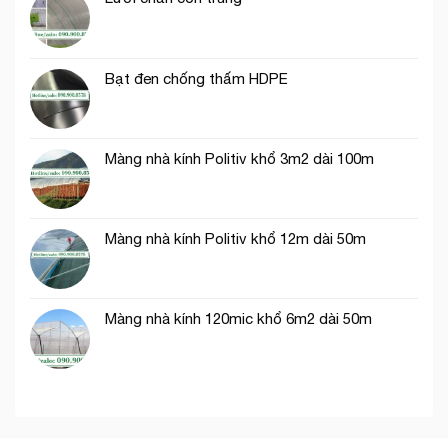
thích
hợp
trồng
rau
Bạt đen chống thấm HDPE
ăn
lá
Màng nhà kính Politiv khổ 3m2 dài 100m
Màng nhà kính Politiv khổ 12m dài 50m
Màng nhà kính 120mic khổ 6m2 dài 50m