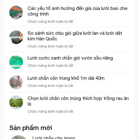
Những
thích
chào
ứng
Các yếu tố ảnh hưởng đến giá của lưới bao che
hợp
dụng
công trình
cho
của
thi
ở
Chức năng bình luận bị tắt
lưới
công
Các
cước
phần
yếu
So sánh sức chịu gió giữa lưới lan và lưới dệt
ô
thô
tố
kim Hàn Quốc
vuông
ảnh
trong
ở
Chức năng bình luận bị tắt
hưởng
nông
So
đến
nghiệp
sánh
Lưới cước xanh chắn gió vườn sầu riêng
giá
sức
của
ở
Chức năng bình luận bị tắt
chịu
lưới
Lưới
gió
bao
cước
Lưới chắn côn trùng khổ 1m dài 40m
giữa
che
xanh
lưới
công
ở
Chức năng bình luận bị tắt
chắn
lan
trình
Lưới
gió
và
chắn
vườn
Chọn lưới chắn côn trùng thích hợp trồng rau ăn
lưới
côn
sầu
lá
dệt
trùng
riêng
kim
ở
Chức năng bình luận bị tắt
khổ
Hàn
Chọn
1m
Quốc
lưới
dài
Sản phẩm mới
chắn
40m
côn
trùng
Lưới chắn côn trùng