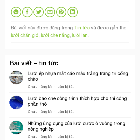
Bài viết này được đăng trong
Tin tức
và được gắn thẻ
lưới chắn gió
,
lưới che nắng
,
lưới lan
.
Bài viết – tin tức
Lưới ép nhựa mắt cáo màu trắng trang trí cổng
chào
ở
Chức năng bình luận bị tắt
Lưới
ép
Lưới bao che công trình thích hợp cho thi công
nhựa
phần thô
mắt
ở
Chức năng bình luận bị tắt
cáo
Lưới
màu
bao
Những ứng dụng của lưới cước ô vuông trong
trắng
che
nông nghiệp
trang
công
trí
ở
Chức năng bình luận bị tắt
trình
cổng