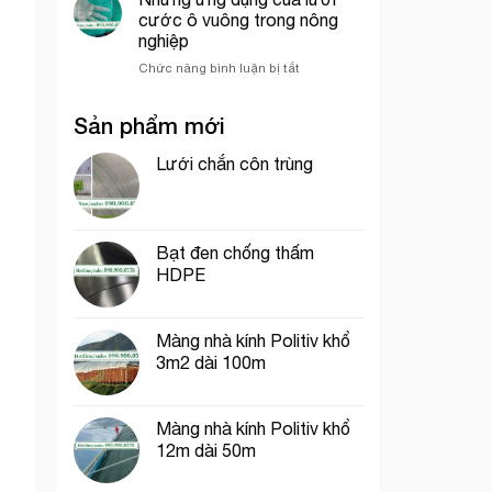
che
trí
Chí
cước ô vuông trong nông
công
cổng
Minh
nghiệp
trình
chào
ở
Chức năng bình luận bị tắt
thích
Những
hợp
ứng
cho
Sản phẩm mới
dụng
thi
của
công
lưới
Lưới chắn côn trùng
phần
cước
thô
ô
vuông
trong
Bạt đen chống thấm
nông
HDPE
nghiệp
Màng nhà kính Politiv khổ
3m2 dài 100m
Màng nhà kính Politiv khổ
12m dài 50m