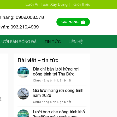
Lưới An Toàn Xây Dựng
Giới thiệu
n hàng: 0909.008.578
GIỎ HÀNG
vấn: 093.210.4939
LƯỚI SÂN BÓNG ĐÁ
TIN TỨC
LIÊN HỆ
Bài viết – tin tức
Địa chỉ bán lưới hứng rơi
công trình tại Thủ Đức
ở
Chức năng bình luận bị tắt
Địa
chỉ
Giá lưới hứng rơi công trình
bán
năm 2026
lưới
),
ở
Chức năng bình luận bị tắt
hứng
Giá
rơi
lưới
Lưới bao che công trình khổ
công
hứng
trình
3mx50m màu xanh ngọc