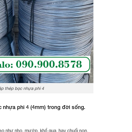
p thép bọc nhựa phi 4
nhựa phi 4 (4mm) trong đời sống.
leo như nho, mướp, khổ qua, hay chuối non.