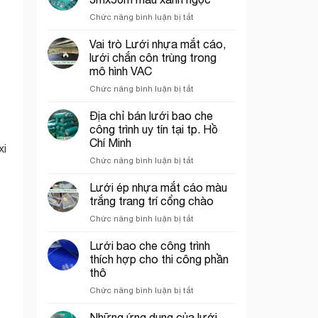
rơi
tại
ở
Chức năng bình luận bị tắt
công
Thủ
Lưới
trình
Đức
bao
Vai trò Lưới nhựa mắt cáo,
năm
che
2026
lưới chắn côn trùng trong
công
mô hình VAC
trình
ở
Chức năng bình luận bị tắt
khổ
Vai
3mx50m
trò
màu
Địa chỉ bán lưới bao che
Lưới
xanh
công trình uy tín tại tp. Hồ
nhựa
ngọc
Chí Minh
xi
mắt
ở
Chức năng bình luận bị tắt
cáo,
Địa
lưới
chỉ
chắn
Lưới ép nhựa mắt cáo màu
bán
côn
trắng trang trí cổng chào
lưới
trùng
ở
Chức năng bình luận bị tắt
bao
trong
Lưới
che
mô
ép
Lưới bao che công trình
công
hình
nhựa
trình
VAC
thích hợp cho thi công phần
mắt
uy
thô
cáo
tín
ở
Chức năng bình luận bị tắt
màu
tại
Lưới
trắng
tp.
bao
trang
Những ứng dụng của lưới
Hồ