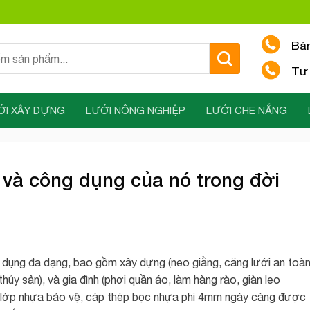
Bá
Tư 
ỚI XÂY DỰNG
LƯỚI NÔNG NGHIỆP
LƯỚI CHE NẮNG
 và công dụng của nó trong đời
dụng đa dạng, bao gồm xây dựng (neo giằng, căng lưới an toàn
hủy sản), và gia đình (phơi quần áo, làm hàng rào, giàn leo
và lớp nhựa bảo vệ, cáp thép bọc nhựa phi 4mm ngày càng được