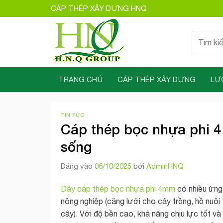
Bỏ
CÁP THÉP XÂY DỰNG HNQ
qua
nội
Tìm
dung
kiếm:
TRANG CHỦ
CÁP THÉP XÂY DỰNG
LƯ
TIN TỨC
Cáp thép bọc nhựa phi 4
sống
Đăng vào
06/10/2025
bởi
AdminHNQ
Dây cáp thép bọc nhựa phi 4mm
có nhiều ứng 
nông nghiệp (căng lưới cho cây trồng, hồ nuôi t
cây). Với độ bền cao, khả năng chịu lực tốt 