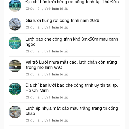
Địa chỉ bán lưới hứng rơi công trình tại Thủ Đức
ở
Chức năng bình luận bị tắt
Địa
chỉ
Giá lưới hứng rơi công trình năm 2026
bán
ở
Chức năng bình luận bị tắt
lưới
Giá
hứng
lưới
rơi
Lưới bao che công trình khổ 3mx50m màu xanh
hứng
công
ngọc
rơi
trình
ở
Chức năng bình luận bị tắt
công
tại
Lưới
trình
Thủ
bao
năm
Vai trò Lưới nhựa mắt cáo, lưới chắn côn trùng
Đức
che
2026
trong mô hình VAC
công
ở
Chức năng bình luận bị tắt
trình
Vai
khổ
trò
Địa chỉ bán lưới bao che công trình uy tín tại tp.
3mx50m
Lưới
Hồ Chí Minh
màu
nhựa
xanh
ở
Chức năng bình luận bị tắt
mắt
ngọc
Địa
cáo,
chỉ
Lưới ép nhựa mắt cáo màu trắng trang trí cổng
lưới
bán
chào
chắn
lưới
côn
ở
Chức năng bình luận bị tắt
bao
trùng
Lưới
che
trong