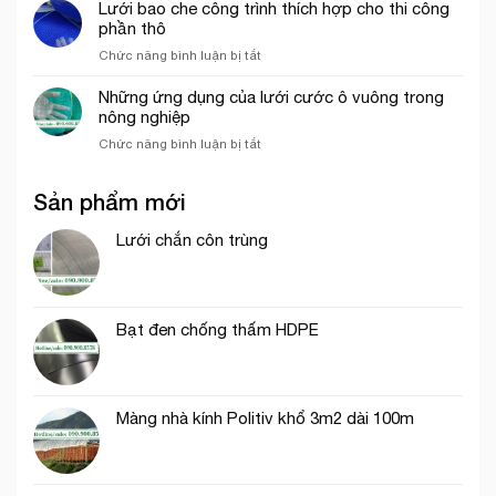
ép
Lưới bao che công trình thích hợp cho thi công
công
mô
nhựa
phần thô
trình
hình
mắt
uy
VAC
ở
Chức năng bình luận bị tắt
cáo
tín
Lưới
màu
tại
bao
Những ứng dụng của lưới cước ô vuông trong
trắng
tp.
che
nông nghiệp
trang
Hồ
công
trí
Chí
ở
Chức năng bình luận bị tắt
trình
cổng
Minh
Những
thích
chào
ứng
hợp
Sản phẩm mới
dụng
cho
của
thi
lưới
Lưới chắn côn trùng
công
cước
phần
ô
thô
vuông
trong
Bạt đen chống thấm HDPE
nông
nghiệp
Màng nhà kính Politiv khổ 3m2 dài 100m