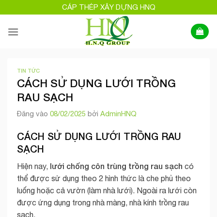
Bỏ
CÁP THÉP XÂY DỰNG HNQ
qua
nội
dung
TIN TỨC
CÁCH SỬ DỤNG LƯỚI TRỒNG
RAU SẠCH
Đăng vào
08/02/2025
bởi
AdminHNQ
CÁCH SỬ DỤNG LƯỚI TRỒNG RAU
SẠCH
lưới chống côn trùng trồng rau sạch
Hiện nay,
có
thể được sử dụng theo 2 hình thức là che phủ theo
luống hoặc cả vườn (làm nhà lưới). Ngoài ra lưới còn
được ứng dụng trong nhà màng, nhà kính trồng rau
sạch.