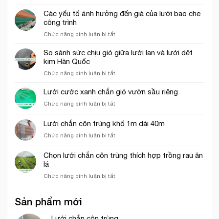
Những
thích
chào
ứng
Các yếu tố ảnh hưởng đến giá của lưới bao che
hợp
dụng
công trình
cho
của
thi
ở
Chức năng bình luận bị tắt
lưới
công
Các
cước
phần
yếu
So sánh sức chịu gió giữa lưới lan và lưới dệt
ô
thô
tố
kim Hàn Quốc
vuông
ảnh
trong
ở
Chức năng bình luận bị tắt
hưởng
nông
So
đến
nghiệp
sánh
Lưới cước xanh chắn gió vườn sầu riêng
giá
sức
của
ở
Chức năng bình luận bị tắt
chịu
lưới
Lưới
gió
bao
cước
Lưới chắn côn trùng khổ 1m dài 40m
giữa
che
xanh
lưới
công
ở
Chức năng bình luận bị tắt
chắn
lan
trình
Lưới
gió
và
chắn
vườn
Chọn lưới chắn côn trùng thích hợp trồng rau ăn
lưới
côn
sầu
lá
dệt
trùng
riêng
kim
ở
Chức năng bình luận bị tắt
khổ
Hàn
Chọn
1m
Quốc
lưới
dài
Sản phẩm mới
chắn
40m
côn
trùng
Lưới chắn côn trùng