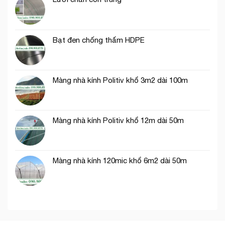
thích
hợp
trồng
rau
Bạt đen chống thấm HDPE
ăn
lá
Màng nhà kính Politiv khổ 3m2 dài 100m
Màng nhà kính Politiv khổ 12m dài 50m
Màng nhà kính 120mic khổ 6m2 dài 50m