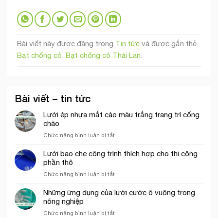
Bài viết này được đăng trong
Tin tức
và được gắn thẻ
Bạt chống cỏ
,
Bạt chống cỏ Thái Lan
.
Bài viết – tin tức
Lưới ép nhựa mắt cáo màu trắng trang trí cổng
chào
ở
Chức năng bình luận bị tắt
Lưới
ép
Lưới bao che công trình thích hợp cho thi công
nhựa
phần thô
mắt
ở
Chức năng bình luận bị tắt
cáo
Lưới
màu
bao
Những ứng dụng của lưới cước ô vuông trong
trắng
che
nông nghiệp
trang
công
trí
ở
Chức năng bình luận bị tắt
trình
cổng