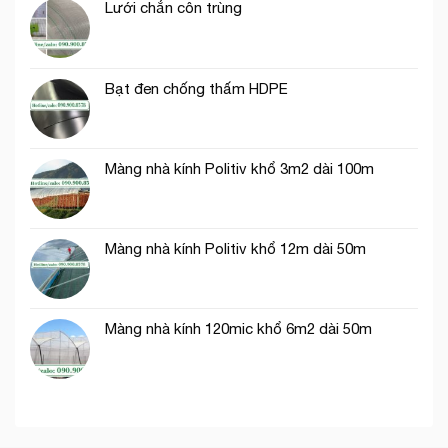
lưới
Lưới chắn côn trùng
công
cước
phần
ô
thô
vuông
trong
Bạt đen chống thấm HDPE
nông
nghiệp
Màng nhà kính Politiv khổ 3m2 dài 100m
Màng nhà kính Politiv khổ 12m dài 50m
Màng nhà kính 120mic khổ 6m2 dài 50m