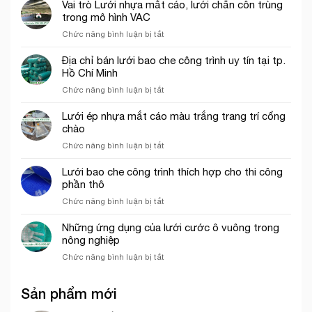
bao
năm
Vai trò Lưới nhựa mắt cáo, lưới chắn côn trùng
Đức
che
2026
trong mô hình VAC
công
ở
Chức năng bình luận bị tắt
trình
Vai
khổ
trò
Địa chỉ bán lưới bao che công trình uy tín tại tp.
3mx50m
Lưới
Hồ Chí Minh
màu
nhựa
xanh
ở
Chức năng bình luận bị tắt
mắt
ngọc
Địa
cáo,
chỉ
Lưới ép nhựa mắt cáo màu trắng trang trí cổng
lưới
bán
chào
chắn
lưới
côn
ở
Chức năng bình luận bị tắt
bao
trùng
Lưới
che
trong
ép
Lưới bao che công trình thích hợp cho thi công
công
mô
nhựa
phần thô
trình
hình
mắt
uy
VAC
ở
Chức năng bình luận bị tắt
cáo
tín
Lưới
màu
tại
bao
Những ứng dụng của lưới cước ô vuông trong
trắng
tp.
che
nông nghiệp
trang
Hồ
công
trí
Chí
ở
Chức năng bình luận bị tắt
trình
cổng
Minh
Những
thích
chào
ứng
hợp
Sản phẩm mới
dụng
cho
của
thi