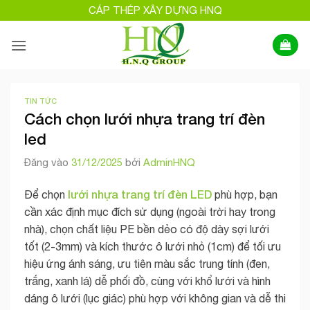
Bỏ
CÁP THÉP XÂY DỰNG HNQ
qua
nội
dung
TIN TỨC
Cách chọn lưới nhựa trang trí đèn
led
Đăng vào
31/12/2025
bởi
AdminHNQ
lưới nhựa trang trí đèn LED
Để chọn
phù hợp, bạn
cần xác định mục đích sử dụng (ngoài trời hay trong
nhà), chọn chất liệu PE bền dẻo có độ dày sợi lưới
tốt (2-3mm) và kích thước ô lưới nhỏ (1cm) để tối ưu
hiệu ứng ánh sáng, ưu tiên màu sắc trung tính (đen,
trắng, xanh lá) dễ phối đồ, cùng với khổ lưới và hình
dáng ô lưới (lục giác) phù hợp với không gian và dễ thi