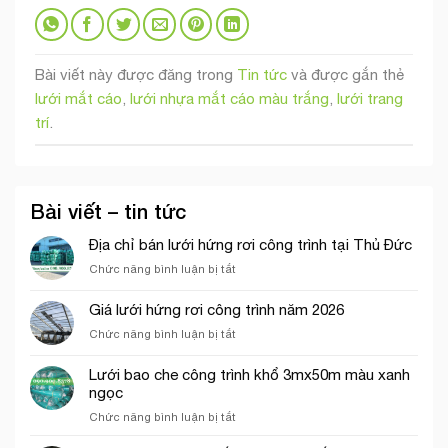
Bài viết này được đăng trong
Tin tức
và được gắn thẻ
lưới mắt cáo
,
lưới nhựa mắt cáo màu trắng
,
lưới trang
trí
.
Bài viết – tin tức
Địa chỉ bán lưới hứng rơi công trình tại Thủ Đức
ở
Chức năng bình luận bị tắt
Địa
chỉ
Giá lưới hứng rơi công trình năm 2026
bán
ở
Chức năng bình luận bị tắt
lưới
Giá
hứng
lưới
rơi
Lưới bao che công trình khổ 3mx50m màu xanh
hứng
công
ngọc
rơi
trình
ở
Chức năng bình luận bị tắt
công
tại
Lưới
trình
Thủ