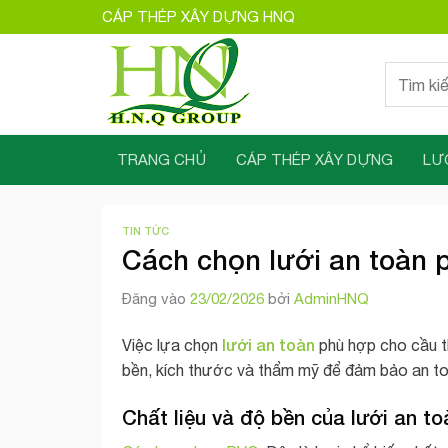
Bỏ
CÁP THÉP XÂY DỰNG HNQ
qua
nội
Tìm
dung
kiếm:
TRANG CHỦ
CÁP THÉP XÂY DỰNG
LƯ
TIN TỨC
Cách chọn lưới an toàn p
Đăng vào
23/02/2026
bởi
AdminHNQ
lưới an toàn
Việc lựa chọn
phù hợp cho cầu th
bền, kích thước và thẩm mỹ để đảm bảo an to
Chất liệu và độ bền của lưới an to