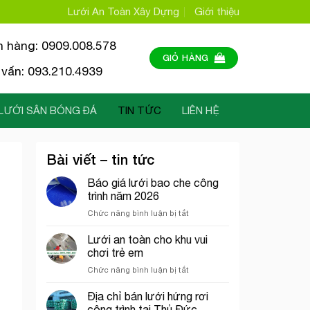
Lưới An Toàn Xây Dựng
Giới thiệu
n hàng: 0909.008.578
GIỎ HÀNG
vấn: 093.210.4939
LƯỚI SÂN BÓNG ĐÁ
TIN TỨC
LIÊN HỆ
Bài viết – tin tức
Báo giá lưới bao che công
trình năm 2026
ở
Chức năng bình luận bị tắt
Báo
giá
Lưới an toàn cho khu vui
lưới
chơi trẻ em
bao
ở
Chức năng bình luận bị tắt
che
Lưới
công
an
Địa chỉ bán lưới hứng rơi
trình
toàn
năm
công trình tại Thủ Đức