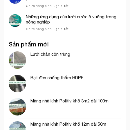
mắt
uy
VAC
ở
Chức năng bình luận bị tắt
cáo
tín
Lưới
màu
tại
bao
Những ứng dụng của lưới cước ô vuông trong
trắng
tp.
che
nông nghiệp
trang
Hồ
công
trí
Chí
ở
Chức năng bình luận bị tắt
trình
cổng
Minh
Những
thích
chào
ứng
hợp
Sản phẩm mới
dụng
cho
của
thi
lưới
Lưới chắn côn trùng
công
cước
phần
ô
thô
vuông
trong
Bạt đen chống thấm HDPE
nông
nghiệp
Màng nhà kính Politiv khổ 3m2 dài 100m
Màng nhà kính Politiv khổ 12m dài 50m