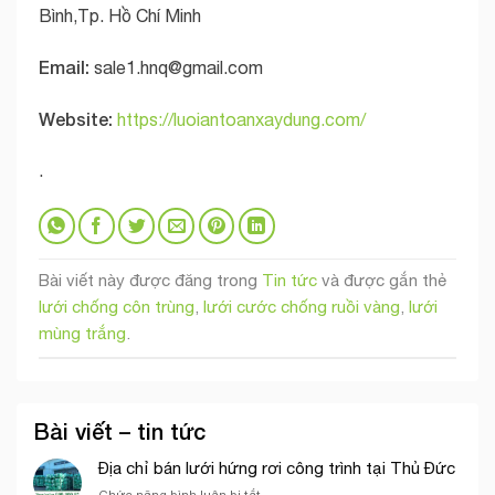
Bình,Tp. Hồ Chí Minh
Email:
sale1.hnq@gmail.com
Website:
https://luoiantoanxaydung.com/
.
Bài viết này được đăng trong
Tin tức
và được gắn thẻ
lưới chống côn trùng
,
lưới cước chống ruồi vàng
,
lưới
mùng trắng
.
Bài viết – tin tức
Địa chỉ bán lưới hứng rơi công trình tại Thủ Đức
ở
Chức năng bình luận bị tắt