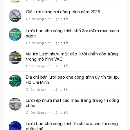
Địa
chỉ
Giá lưới hứng rơi công trình năm 2026
bán
ở
Chức năng bình luận bị tắt
lưới
Giá
hứng
lưới
rơi
Lưới bao che công trình khổ 3mx50m màu xanh
hứng
công
ngọc
rơi
trình
ở
Chức năng bình luận bị tắt
công
tại
Lưới
trình
Thủ
bao
năm
Vai trò Lưới nhựa mắt cáo, lưới chắn côn trùng
Đức
che
2026
trong mô hình VAC
công
ở
Chức năng bình luận bị tắt
trình
Vai
khổ
trò
Địa chỉ bán lưới bao che công trình uy tín tại tp.
3mx50m
Lưới
Hồ Chí Minh
màu
nhựa
xanh
ở
Chức năng bình luận bị tắt
mắt
ngọc
Địa
cáo,
chỉ
Lưới ép nhựa mắt cáo màu trắng trang trí cổng
lưới
bán
chào
chắn
lưới
côn
ở
Chức năng bình luận bị tắt
bao
trùng
Lưới
che
trong
ép
Lưới bao che công trình thích hợp cho thi công
công
mô
nhựa
phần thô
trình
hình