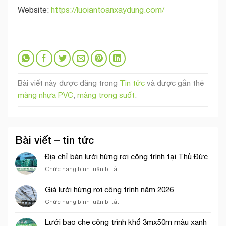
Website:
https://luoiantoanxaydung.com/
Bài viết này được đăng trong
Tin tức
và được gắn thẻ
màng nhựa PVC
,
màng trong suốt
.
Bài viết – tin tức
Địa chỉ bán lưới hứng rơi công trình tại Thủ Đức
ở
Chức năng bình luận bị tắt
Địa
chỉ
Giá lưới hứng rơi công trình năm 2026
bán
ở
Chức năng bình luận bị tắt
lưới
Giá
hứng
lưới
rơi
Lưới bao che công trình khổ 3mx50m màu xanh