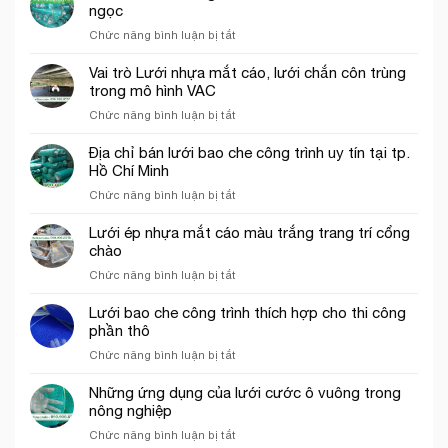
hứng
công
ngọc
rơi
trình
ở
Chức năng bình luận bị tắt
công
tại
Lưới
trình
Thủ
bao
năm
Vai trò Lưới nhựa mắt cáo, lưới chắn côn trùng
Đức
che
2026
trong mô hình VAC
công
ở
Chức năng bình luận bị tắt
trình
Vai
khổ
trò
Địa chỉ bán lưới bao che công trình uy tín tại tp.
3mx50m
Lưới
Hồ Chí Minh
màu
nhựa
xanh
ở
Chức năng bình luận bị tắt
mắt
ngọc
Địa
cáo,
chỉ
Lưới ép nhựa mắt cáo màu trắng trang trí cổng
lưới
bán
chào
chắn
lưới
côn
ở
Chức năng bình luận bị tắt
bao
trùng
Lưới
che
trong
ép
Lưới bao che công trình thích hợp cho thi công
công
mô
nhựa
phần thô
trình
hình
mắt
uy
VAC
ở
Chức năng bình luận bị tắt
cáo
tín
Lưới
màu
tại
bao
Những ứng dụng của lưới cước ô vuông trong
trắng
tp.
che
nông nghiệp
trang
Hồ
công
trí
Chí
ở
Chức năng bình luận bị tắt
trình
cổng