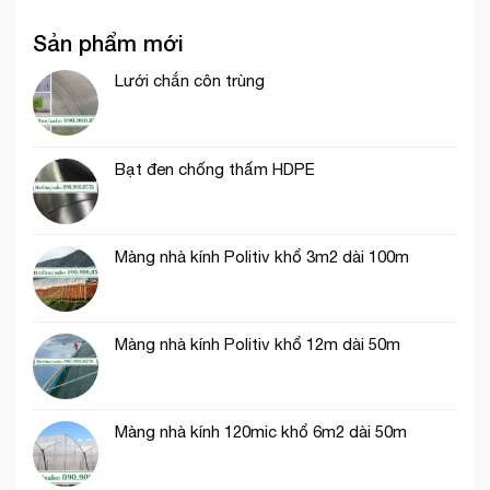
Minh
Những
thích
chào
ứng
hợp
Sản phẩm mới
dụng
cho
của
thi
lưới
Lưới chắn côn trùng
công
cước
phần
ô
thô
vuông
trong
Bạt đen chống thấm HDPE
nông
nghiệp
Màng nhà kính Politiv khổ 3m2 dài 100m
Màng nhà kính Politiv khổ 12m dài 50m
Màng nhà kính 120mic khổ 6m2 dài 50m