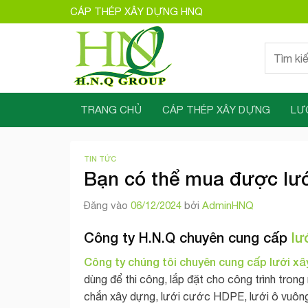
Bỏ
CÁP THÉP XÂY DỰNG HNQ
qua
nội
Tìm
dung
kiếm:
TRANG CHỦ
CÁP THÉP XÂY DỰNG
LƯ
TIN TỨC
Bạn có thể mua được lướ
Đăng vào
06/12/2024
bởi
AdminHNQ
Công ty H.N.Q chuyên cung cấp
lư
Công ty chúng tôi chuyên cung cấp lưới xâ
dùng để thi công, lắp đặt cho công trình tron
chắn xây dựng, lưới cước HDPE, lưới ô vuôn