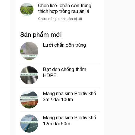
dệt
chắn
Chọn lưới chắn côn trùng
sầu
kim
côn
riêng
thích hợp trồng rau ăn lá
Hàn
trùng
Quốc
ở
Chức năng bình luận bị tắt
khổ
Chọn
1m
lưới
dài
Sản phẩm mới
chắn
40m
côn
trùng
Lưới chắn côn trùng
thích
hợp
trồng
rau
Bạt đen chống thấm
ăn
HDPE
lá
Màng nhà kính Politiv khổ
3m2 dài 100m
Màng nhà kính Politiv khổ
12m dài 50m