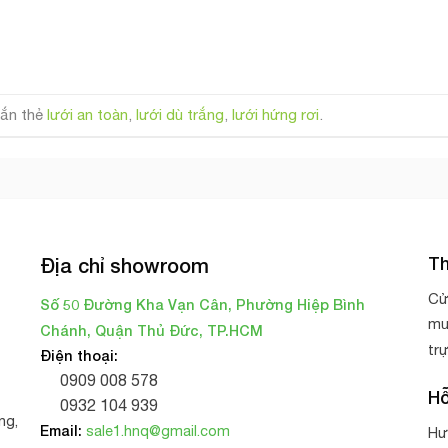
ắn thẻ
lưới an toàn
,
lưới dù trắng
,
lưới hứng rơi
.
Th
Địa chỉ showroom
Cử
Số 50 Đường Kha Vạn Cân, Phường Hiệp Bình
mu
Chánh, Quận Thủ Đức, TP.HCM
tr
Điện thoại:
0909 008 578
Hỗ
0932 104 939
ng,
Email:
sale1.hnq@gmail.com
Hư