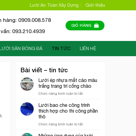
Lưới An Toàn Xây Dựng
Giới thiệu
n hàng: 0909.008.578
GIỎ HÀNG
vấn: 093.210.4939
LƯỚI SÂN BÓNG ĐÁ
TIN TỨC
LIÊN HỆ
Bài viết – tin tức
Lưới ép nhựa mắt cáo màu
trắng trang trí cổng chào
ở
Chức năng bình luận bị tắt
Lưới
ép
Lưới bao che công trình
nhựa
thích hợp cho thi công phần
mắt
n
thô
cáo
ở
Chức năng bình luận bị tắt
màu
Lưới
trắng
bao
trang
Những ứng dụng của lưới