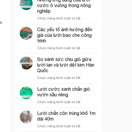
che
trí
cước ô vuông trong nông
công
cổng
nghiệp
trình
chào
ở
Chức năng bình luận bị tắt
thích
m
Những
hợp
ứng
cho
Các yếu tố ảnh hưởng đến
dụng
thi
giá của lưới bao che công
của
công
trình
lưới
phần
ở
Chức năng bình luận bị tắt
cước
thô
Các
ô
yếu
vuông
So sánh sức chịu gió giữa
tố
trong
lưới lan và lưới dệt kim Hàn
ảnh
nông
Quốc
hưởng
nghiệp
ở
Chức năng bình luận bị tắt
đến
So
giá
sánh
của
Lưới cước xanh chắn gió
sức
lưới
vườn sầu riêng
chịu
bao
ở
Chức năng bình luận bị tắt
gió
che
Lưới
giữa
công
cước
Lưới chắn côn trùng khổ 1m
lưới
trình
xanh
lan
dài 40m
chắn
và
ở
Chức năng bình luận bị tắt
gió
lưới
Lưới
vườn