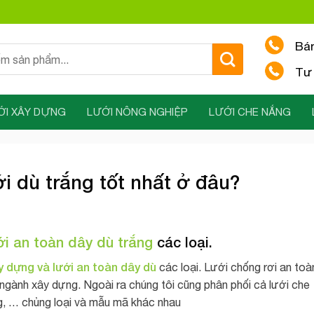
Bá
Tư 
ỚI XÂY DỰNG
LƯỚI NÔNG NGHIỆP
LƯỚI CHE NẮNG
i dù trắng tốt nhất ở đâu?
ới an toàn dây dù trắng
các loại.
y dựng và lưới an toàn dây dù
các loại. Lưới chống rơi an toà
g ngành xây dựng. Ngoài ra chúng tôi cũng phân phối cả lưới che
g, … chủng loại và mẫu mã khác nhau