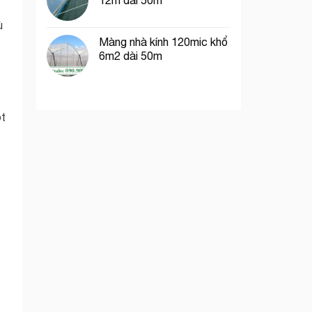
12m dài 50m
ù
Màng nhà kính 120mic khổ
6m2 dài 50m
ột