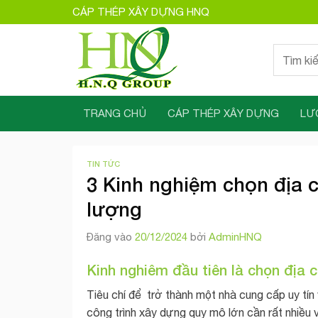
Bỏ
CÁP THÉP XÂY DỰNG HNQ
qua
nội
Tìm
dung
kiếm:
TRANG CHỦ
CÁP THÉP XÂY DỰNG
LƯ
TIN TỨC
3 Kinh nghiệm chọn địa c
lượng
Đăng vào
20/12/2024
bởi
AdminHNQ
Kinh nghiêm đầu tiên là chọn địa
Tiêu chí để trở thành một nhà cung cấp uy tín
công trình xây dựng quy mô lớn cần rất nhiều 