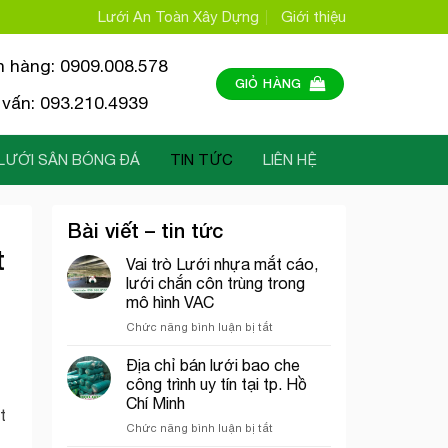
Lưới An Toàn Xây Dựng
Giới thiệu
n hàng: 0909.008.578
GIỎ HÀNG
vấn: 093.210.4939
LƯỚI SÂN BÓNG ĐÁ
TIN TỨC
LIÊN HỆ
Bài viết – tin tức
t
Vai trò Lưới nhựa mắt cáo,
lưới chắn côn trùng trong
mô hình VAC
ở
Chức năng bình luận bị tắt
Vai
trò
Địa chỉ bán lưới bao che
Lưới
công trình uy tín tại tp. Hồ
nhựa
Chí Minh
mắt
t
ở
Chức năng bình luận bị tắt
cáo,
Địa
lưới