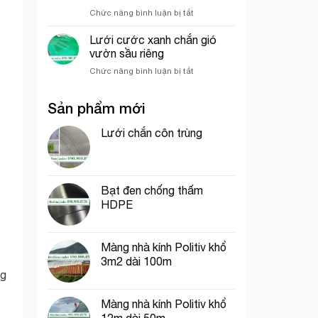
hưởng
nghiệp
ở
Chức năng bình luận bị tắt
đến
So
giá
sánh
của
Lưới cước xanh chắn gió
sức
lưới
vườn sầu riêng
chịu
bao
ở
Chức năng bình luận bị tắt
gió
che
Lưới
giữa
công
cước
lưới
trình
Sản phẩm mới
xanh
lan
chắn
và
gió
Lưới chắn côn trùng
lưới
vườn
dệt
sầu
kim
riêng
Hàn
Quốc
Bạt đen chống thấm
HDPE
Màng nhà kính Politiv khổ
3m2 dài 100m
ng
Màng nhà kính Politiv khổ