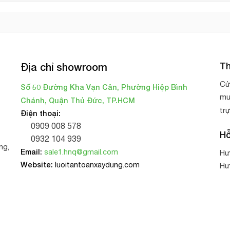
Th
Địa chỉ showroom
Cử
Số 50 Đường Kha Vạn Cân, Phường Hiệp Bình
mu
Chánh, Quận Thủ Đức, TP.HCM
tr
Điện thoại:
0909 008 578
Hỗ
0932 104 939
ng,
Email:
sale1.hnq@gmail.com
Hư
Website:
luoitantoanxaydung.com
Hư