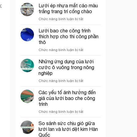
chỉ
chắn
Lưới ép nhựa mắt cáo màu
;
bán
côn
trắng trang trí cổng chào
lưới
trùng
ở
Chức năng bình luận bị tắt
bao
trong
Lưới
che
mô
ép
Lưới bao che công trình
công
hình
nhựa
trình
VAC
thích hợp cho thi công phần
mắt
uy
thô
cáo
tín
ở
Chức năng bình luận bị tắt
màu
tại
Lưới
trắng
tp.
bao
trang
Những ứng dụng của lưới
Hồ
che
trí
Chí
cước ô vuông trong nông
công
cổng
Minh
nghiệp
trình
chào
ở
Chức năng bình luận bị tắt
thích
Những
hợp
ứng
cho
Các yếu tố ảnh hưởng đến
dụng
thi
giá của lưới bao che công
của
công
trình
lưới
phần
ở
Chức năng bình luận bị tắt
cước
thô
Các
ô
yếu
vuông
So sánh sức chịu gió giữa
tố
trong
lưới lan và lưới dệt kim Hàn
ảnh
nông
Quốc