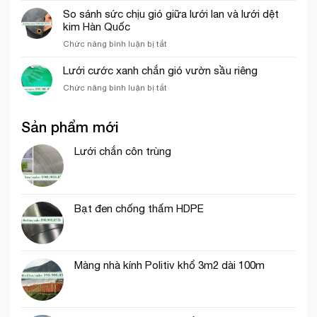
cước
phần
yếu
So sánh sức chịu gió giữa lưới lan và lưới dệt
ô
thô
tố
kim Hàn Quốc
vuông
ảnh
trong
ở
Chức năng bình luận bị tắt
hưởng
nông
So
đến
nghiệp
sánh
Lưới cước xanh chắn gió vườn sầu riêng
giá
sức
của
ở
Chức năng bình luận bị tắt
chịu
lưới
Lưới
gió
bao
cước
giữa
che
Sản phẩm mới
xanh
lưới
công
chắn
lan
trình
gió
Lưới chắn côn trùng
và
vườn
lưới
sầu
dệt
riêng
kim
Hàn
Bạt đen chống thấm HDPE
Quốc
Màng nhà kính Politiv khổ 3m2 dài 100m