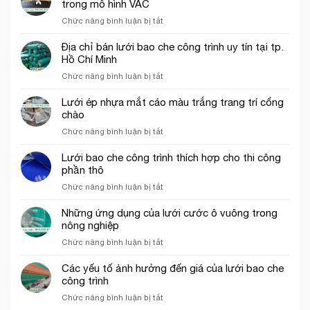
trong mô hình VAC
ở
Chức năng bình luận bị tắt
Vai
trò
Địa chỉ bán lưới bao che công trình uy tín tại tp.
Lưới
Hồ Chí Minh
nhựa
ở
Chức năng bình luận bị tắt
mắt
Địa
cáo,
chỉ
Lưới ép nhựa mắt cáo màu trắng trang trí cổng
lưới
bán
chào
chắn
lưới
côn
ở
Chức năng bình luận bị tắt
bao
trùng
Lưới
che
trong
ép
Lưới bao che công trình thích hợp cho thi công
công
mô
nhựa
phần thô
trình
hình
mắt
uy
VAC
ở
Chức năng bình luận bị tắt
cáo
tín
Lưới
màu
tại
bao
Những ứng dụng của lưới cước ô vuông trong
trắng
tp.
che
nông nghiệp
trang
Hồ
công
trí
Chí
ở
Chức năng bình luận bị tắt
trình
cổng
Minh
Những
thích
chào
ứng
Các yếu tố ảnh hưởng đến giá của lưới bao che
hợp
dụng
công trình
cho
của
thi
ở
Chức năng bình luận bị tắt
lưới
công
Các