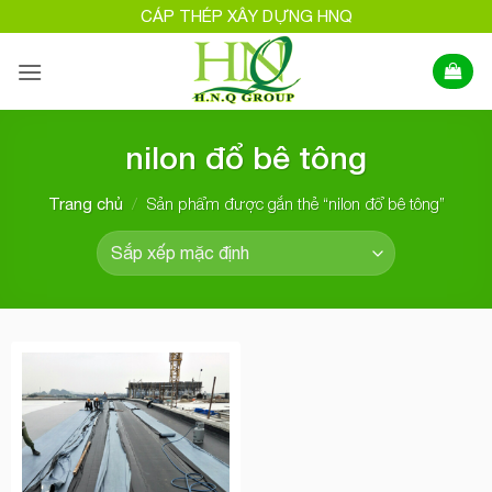
Bỏ
CÁP THÉP XÂY DỰNG HNQ
qua
nội
dung
nilon đổ bê tông
/
Sản phẩm được gắn thẻ “nilon đổ bê tông”
Trang chủ