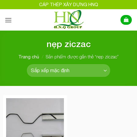
Bỏ
CÁP THÉP XÂY DỰNG HNQ
qua
nội
dung
nẹp ziczac
/
Sản phẩm được gắn thẻ “nẹp ziczac”
Trang chủ