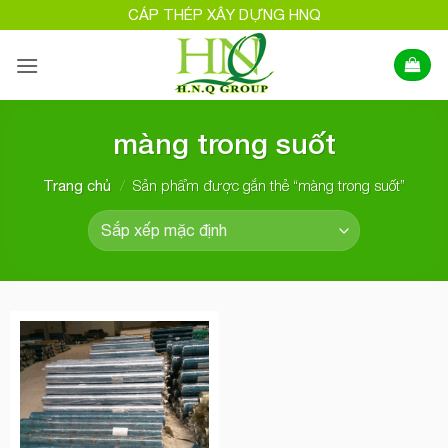
Bỏ
CÁP THÉP XÂY DỰNG HNQ
qua
nội
dung
màng trong suốt
/
Sản phẩm được gắn thẻ “màng trong suốt”
Trang chủ