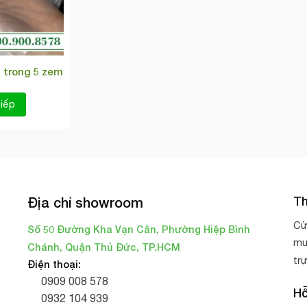
 trong 5 zem
iếp
Th
Địa chỉ showroom
Cử
Số 50 Đường Kha Vạn Cân, Phường Hiệp Bình
mu
Chánh, Quận Thủ Đức, TP.HCM
tr
Điện thoại:
0909 008 578
Hỗ
0932 104 939