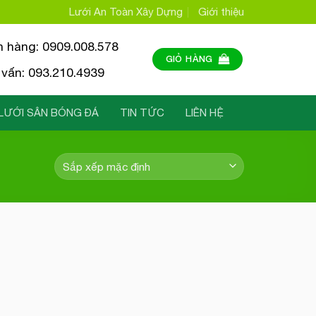
Lưới An Toàn Xây Dựng
Giới thiệu
n hàng: 0909.008.578
GIỎ HÀNG
vấn: 093.210.4939
LƯỚI SÂN BÓNG ĐÁ
TIN TỨC
LIÊN HỆ