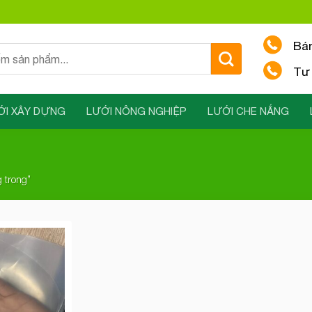
Bá
Tư 
ỚI XÂY DỰNG
LƯỚI NÔNG NGHIỆP
LƯỚI CHE NẮNG
 trong”