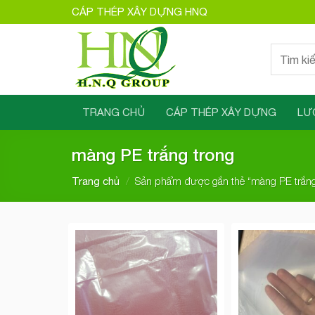
Bỏ
CÁP THÉP XÂY DỰNG HNQ
qua
nội
Tìm
dung
kiếm:
TRANG CHỦ
CÁP THÉP XÂY DỰNG
LƯ
màng PE trắng trong
/
Sản phẩm được gắn thẻ “màng PE trắng
Trang chủ