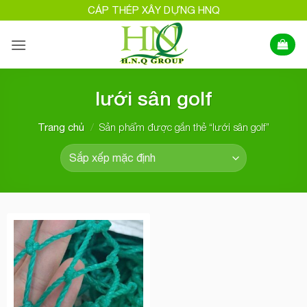
Bỏ
CÁP THÉP XÂY DỰNG HNQ
qua
nội
dung
lưới sân golf
/
Sản phẩm được gắn thẻ “lưới sân golf”
Trang chủ