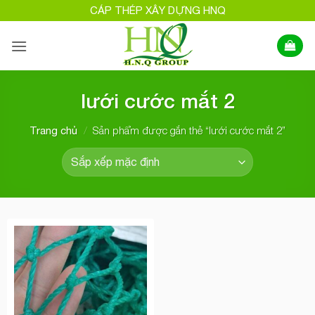
Bỏ
CÁP THÉP XÂY DỰNG HNQ
qua
nội
dung
lưới cước mắt 2
/
Sản phẩm được gắn thẻ “lưới cước mắt 2”
Trang chủ