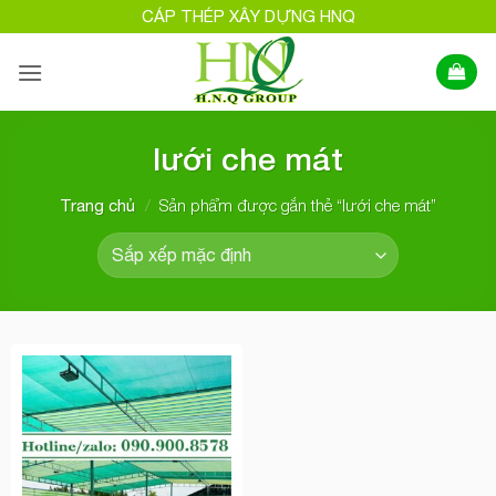
Bỏ
CÁP THÉP XÂY DỰNG HNQ
qua
nội
dung
lưới che mát
/
Sản phẩm được gắn thẻ “lưới che mát”
Trang chủ