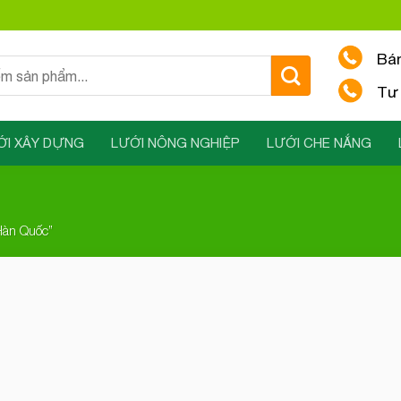
Bá
Tư 
ỚI XÂY DỰNG
LƯỚI NÔNG NGHIỆP
LƯỚI CHE NẮNG
Hàn Quốc”