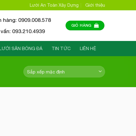
Lưới An Toàn Xây Dựng
Giới thiệu
n hàng: 0909.008.578
GIỎ HÀNG
vấn: 093.210.4939
LƯỚI SÂN BÓNG ĐÁ
TIN TỨC
LIÊN HỆ