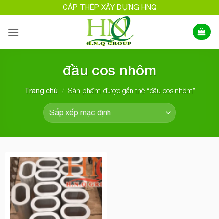
Bỏ
CÁP THÉP XÂY DỰNG HNQ
qua
nội
dung
đầu cos nhôm
/
Sản phẩm được gắn thẻ “đầu cos nhôm”
Trang chủ