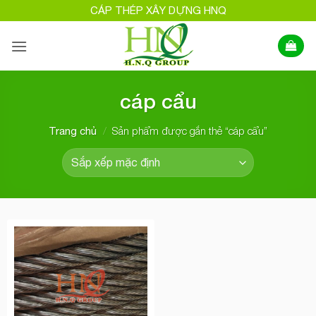
Bỏ
CÁP THÉP XÂY DỰNG HNQ
qua
nội
dung
cáp cẩu
/
Sản phẩm được gắn thẻ “cáp cẩu”
Trang chủ