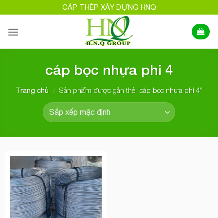
Bỏ
CÁP THÉP XÂY DỰNG HNQ
qua
nội
dung
cáp bọc nhựa phi 4
/
Sản phẩm được gắn thẻ “cáp bọc nhựa phi 4”
Trang chủ