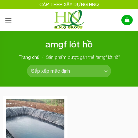
Bỏ
CÁP THÉP XÂY DỰNG HNQ
qua
nội
dung
amgf lót hồ
/
Sản phẩm được gắn thẻ “amgf lót hồ”
Trang chủ