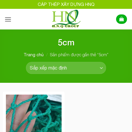
Bỏ
CÁP THÉP XÂY DỰNG HNQ
qua
nội
dung
5cm
/
Sản phẩm được gắn thẻ “5cm”
Trang chủ