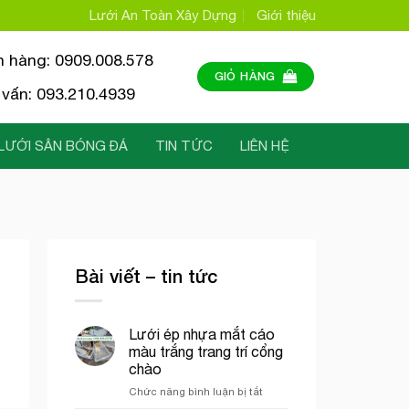
Lưới An Toàn Xây Dựng
Giới thiệu
n hàng: 0909.008.578
GIỎ HÀNG
vấn: 093.210.4939
LƯỚI SÂN BÓNG ĐÁ
TIN TỨC
LIÊN HỆ
Bài viết – tin tức
Lưới ép nhựa mắt cáo
màu trắng trang trí cổng
chào
ở
Chức năng bình luận bị tắt
Lưới