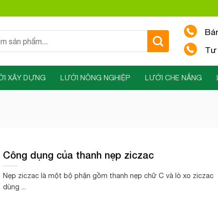
Bá
Tư 
ỚI XÂY DỰNG
LƯỚI NÔNG NGHIỆP
LƯỚI CHE NẮNG
Công dụng của thanh nẹp ziczac
Nẹp ziczac là một bộ phận gồm thanh nẹp chữ C và lò xo ziczac
dùng ...