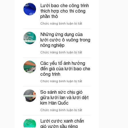
ép
Lưới bao che công trình
nhựa
thích hợp cho thi công
mắt
phần thô
cáo
ở
Chức năng bình luận bị tắt
màu
Lưới
trắng
bao
trang
Những ứng dụng của
che
trí
lưới cước ô vuông trong
công
cổng
nông nghiệp
trình
chào
ở
Chức năng bình luận bị tắt
thích
Những
hợp
ứng
cho
Các yếu tố ảnh hưởng
dụng
thi
đến giá của lưới bao che
của
công
công trình
lưới
phần
ở
Chức năng bình luận bị tắt
cước
thô
Các
ô
yếu
vuông
So sánh sức chịu gió
tố
trong
giữa lưới lan và lưới dệt
ảnh
nông
kim Hàn Quốc
hưởng
nghiệp
ở
Chức năng bình luận bị tắt
đến
So
giá
sánh
của
Lưới cước xanh chắn
sức
lưới
gió vườn sầu riêng