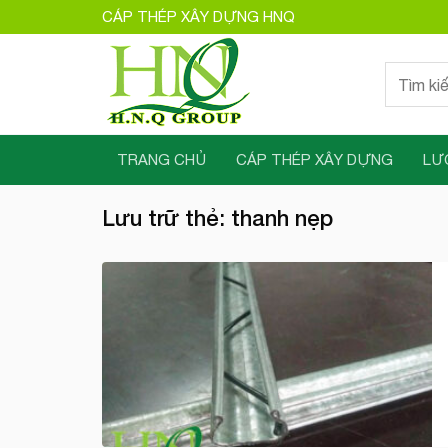
Bỏ
CÁP THÉP XÂY DỰNG HNQ
qua
nội
Tìm
dung
kiếm:
TRANG CHỦ
CÁP THÉP XÂY DỰNG
LƯ
Lưu trữ thẻ:
thanh nẹp