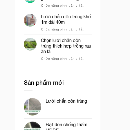
chịu
bao
ở
Chức năng bình luận bị tắt
gió
che
Lưới
giữa
công
cước
Lưới chắn côn trùng khổ
lưới
trình
xanh
lan
1m dài 40m
chắn
và
ở
Chức năng bình luận bị tắt
gió
lưới
Lưới
vườn
dệt
chắn
Chọn lưới chắn côn
sầu
kim
côn
riêng
trùng thích hợp trồng rau
Hàn
trùng
Quốc
ăn lá
khổ
ở
Chức năng bình luận bị tắt
1m
Chọn
dài
lưới
40m
chắn
côn
Sản phẩm mới
trùng
thích
hợp
trồng
Lưới chắn côn trùng
rau
ăn
lá
Bạt đen chống thấm