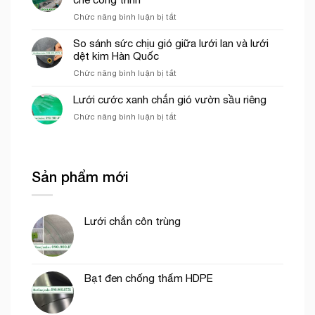
của
thi
ở
Chức năng bình luận bị tắt
lưới
công
Các
cước
phần
yếu
So sánh sức chịu gió giữa lưới lan và lưới
ô
thô
tố
dệt kim Hàn Quốc
vuông
ảnh
trong
ở
Chức năng bình luận bị tắt
hưởng
nông
So
đến
nghiệp
sánh
Lưới cước xanh chắn gió vườn sầu riêng
giá
sức
của
ở
Chức năng bình luận bị tắt
chịu
lưới
Lưới
gió
bao
cước
giữa
che
xanh
lưới
công
chắn
lan
trình
Sản phẩm mới
gió
và
vườn
lưới
sầu
dệt
riêng
kim
Lưới chắn côn trùng
Hàn
Quốc
Bạt đen chống thấm HDPE