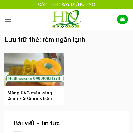
Bỏ
CÁP THÉP XÂY DỰNG HNQ
qua
nội
dung
Lưu trữ thẻ:
rèm ngăn lạnh
Màng PVC màu vàng
2mm x 200mm x 50m
Bài viết – tin tức