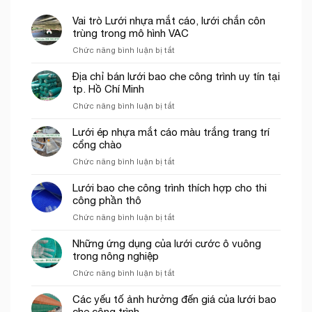
Vai trò Lưới nhựa mắt cáo, lưới chắn côn
trùng trong mô hình VAC
ở
Chức năng bình luận bị tắt
Vai
trò
Địa chỉ bán lưới bao che công trình uy tín tại
Lưới
tp. Hồ Chí Minh
nhựa
ở
Chức năng bình luận bị tắt
mắt
Địa
cáo,
chỉ
Lưới ép nhựa mắt cáo màu trắng trang trí
lưới
bán
cổng chào
chắn
lưới
côn
ở
Chức năng bình luận bị tắt
bao
trùng
Lưới
che
trong
ép
Lưới bao che công trình thích hợp cho thi
công
mô
nhựa
công phần thô
trình
hình
mắt
uy
VAC
ở
Chức năng bình luận bị tắt
cáo
tín
Lưới
màu
tại
bao
Những ứng dụng của lưới cước ô vuông
trắng
tp.
che
trong nông nghiệp
trang
Hồ
công
trí
Chí
ở
Chức năng bình luận bị tắt
trình
cổng
Minh
Những
thích
chào
ứng
Các yếu tố ảnh hưởng đến giá của lưới bao
hợp
dụng
che công trình
cho