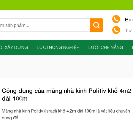
Bá
Tư 
ỚI XÂY DỰNG
LƯỚI NÔNG NGHIỆP
LƯỚI CHE NẮNG
Công dụng của màng nhà kính Politiv khổ 4m2
dài 100m
Màng nhà kính Politiv (Israel) khổ 4,2m dài 100m là vật liệu chuyên
dụng để ...