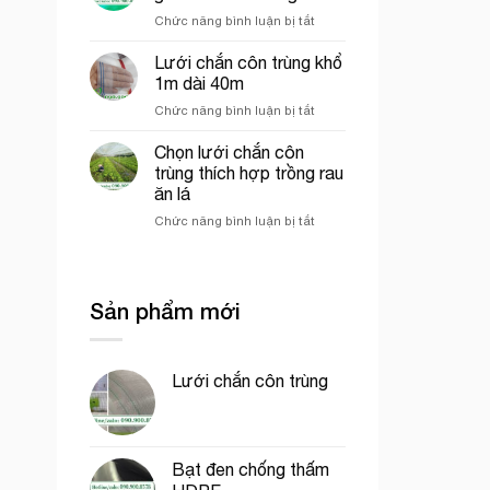
chịu
bao
ở
Chức năng bình luận bị tắt
gió
che
Lưới
giữa
công
cước
Lưới chắn côn trùng khổ
lưới
trình
xanh
lan
1m dài 40m
chắn
và
ở
Chức năng bình luận bị tắt
gió
lưới
Lưới
vườn
dệt
chắn
Chọn lưới chắn côn
sầu
kim
côn
riêng
trùng thích hợp trồng rau
Hàn
trùng
Quốc
ăn lá
khổ
ở
Chức năng bình luận bị tắt
1m
Chọn
dài
lưới
40m
chắn
côn
Sản phẩm mới
trùng
thích
hợp
trồng
Lưới chắn côn trùng
rau
ăn
lá
Bạt đen chống thấm