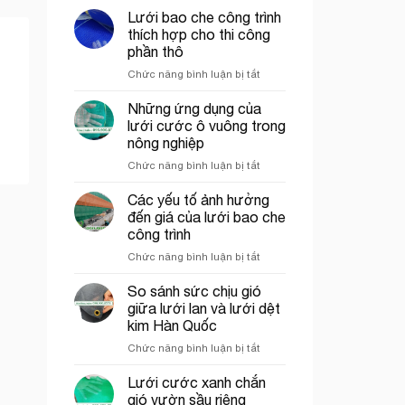
ép
Lưới bao che công trình
nhựa
thích hợp cho thi công
mắt
phần thô
cáo
ở
Chức năng bình luận bị tắt
màu
Lưới
trắng
bao
trang
Những ứng dụng của
che
trí
lưới cước ô vuông trong
công
cổng
nông nghiệp
trình
chào
ở
Chức năng bình luận bị tắt
thích
Những
hợp
ứng
cho
Các yếu tố ảnh hưởng
dụng
thi
đến giá của lưới bao che
của
công
công trình
lưới
phần
ở
Chức năng bình luận bị tắt
cước
thô
Các
ô
yếu
vuông
So sánh sức chịu gió
tố
trong
giữa lưới lan và lưới dệt
ảnh
nông
kim Hàn Quốc
hưởng
nghiệp
ở
Chức năng bình luận bị tắt
đến
So
giá
sánh
của
Lưới cước xanh chắn
sức
lưới
gió vườn sầu riêng