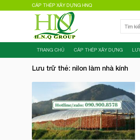
Bỏ
CÁP THÉP XÂY DỰNG HNQ
qua
nội
Tìm
dung
kiếm:
TRANG CHỦ
CÁP THÉP XÂY DỰNG
LƯ
Lưu trữ thẻ:
nilon làm nhà kính