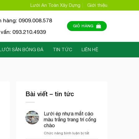
Lưới An Toàn Xây Dựng
Giới thiệu
n hàng: 0909.008.578
GIỎ HÀNG
vấn: 093.210.4939
LƯỚI SÂN BÓNG ĐÁ
TIN TỨC
LIÊN HỆ
Bài viết – tin tức
Lưới ép nhựa mắt cáo
màu trắng trang trí cổng
chào
ở
Chức năng bình luận bị tắt
Lưới