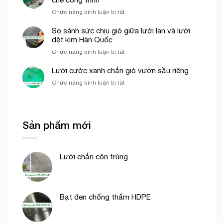
của
thi
ở
Chức năng bình luận bị tắt
lưới
công
Các
cước
phần
yếu
So sánh sức chịu gió giữa lưới lan và lưới
ô
thô
tố
dệt kim Hàn Quốc
vuông
ảnh
trong
ở
Chức năng bình luận bị tắt
hưởng
nông
So
đến
nghiệp
sánh
Lưới cước xanh chắn gió vườn sầu riêng
giá
sức
của
ở
Chức năng bình luận bị tắt
chịu
lưới
Lưới
gió
bao
cước
giữa
che
xanh
lưới
công
chắn
lan
trình
Sản phẩm mới
gió
và
vườn
lưới
sầu
dệt
riêng
kim
Lưới chắn côn trùng
Hàn
Quốc
Bạt đen chống thấm HDPE