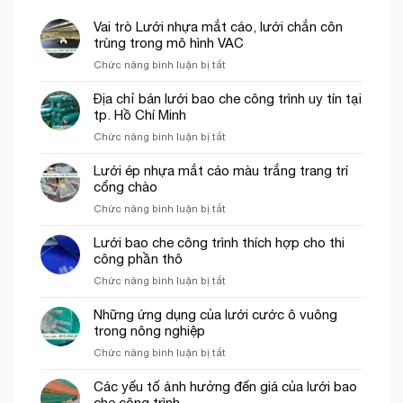
Vai trò Lưới nhựa mắt cáo, lưới chắn côn
trùng trong mô hình VAC
ở
Chức năng bình luận bị tắt
Vai
trò
Địa chỉ bán lưới bao che công trình uy tín tại
Lưới
tp. Hồ Chí Minh
nhựa
ở
Chức năng bình luận bị tắt
mắt
Địa
cáo,
chỉ
Lưới ép nhựa mắt cáo màu trắng trang trí
lưới
bán
cổng chào
chắn
lưới
côn
ở
Chức năng bình luận bị tắt
bao
trùng
Lưới
che
trong
ép
Lưới bao che công trình thích hợp cho thi
công
mô
nhựa
công phần thô
trình
hình
mắt
uy
VAC
ở
Chức năng bình luận bị tắt
cáo
tín
Lưới
màu
tại
bao
Những ứng dụng của lưới cước ô vuông
trắng
tp.
che
trong nông nghiệp
trang
Hồ
công
trí
Chí
ở
Chức năng bình luận bị tắt
trình
cổng
Minh
Những
thích
chào
ứng
Các yếu tố ảnh hưởng đến giá của lưới bao
hợp
dụng
che công trình
cho