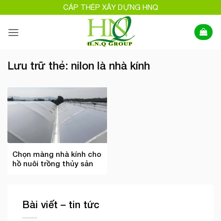
Bỏ
CÁP THÉP XÂY DỰNG HNQ
qua
nội
dung
Lưu trữ thẻ:
nilon là nhà kính
Chọn màng nhà kính cho
hồ nuôi trồng thủy sản
Bài viết – tin tức