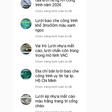
bán
trình năm 2026
lưới
ở
Chức năng bình luận bị tắt
hứng
Giá
rơi
lưới
Lưới bao che công trình
công
hứng
trình
khổ 3mx50m màu xanh
rơi
tại
ngọc
công
Thủ
ở
Chức năng bình luận bị tắt
trình
Đức
Lưới
năm
bao
2026
Vai trò Lưới nhựa mắt
che
cáo, lưới chắn côn trùng
công
trong mô hình VAC
trình
ở
Chức năng bình luận bị tắt
khổ
Vai
3mx50m
trò
màu
Địa chỉ bán lưới bao che
Lưới
xanh
công trình uy tín tại tp.
nhựa
ngọc
Hồ Chí Minh
mắt
ở
Chức năng bình luận bị tắt
cáo,
Địa
lưới
chỉ
chắn
Lưới ép nhựa mắt cáo
bán
côn
màu trắng trang trí cổng
lưới
trùng
chào
bao
trong
ở
Chức năng bình luận bị tắt
che