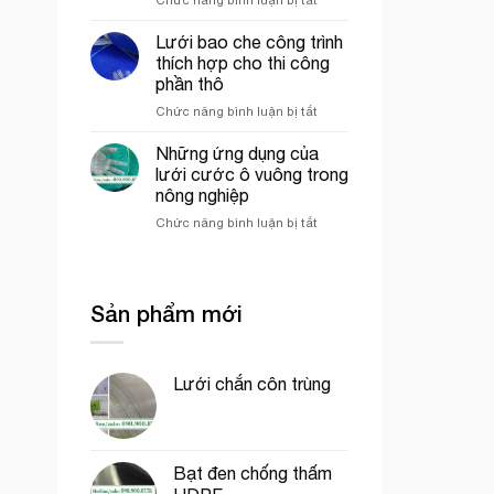
mô
Lưới
công
hình
ép
trình
VAC
Lưới bao che công trình
nhựa
uy
thích hợp cho thi công
mắt
tín
phần thô
cáo
tại
ở
Chức năng bình luận bị tắt
màu
tp.
Lưới
trắng
Hồ
bao
trang
Chí
Những ứng dụng của
che
trí
Minh
lưới cước ô vuông trong
công
cổng
nông nghiệp
trình
chào
ở
Chức năng bình luận bị tắt
thích
Những
hợp
ứng
cho
dụng
thi
của
công
Sản phẩm mới
lưới
phần
cước
thô
ô
vuông
Lưới chắn côn trùng
trong
nông
nghiệp
Bạt đen chống thấm