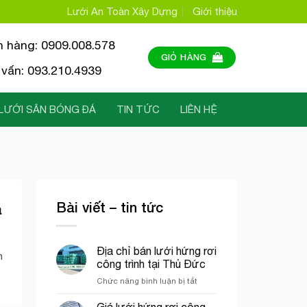
Lưới An Toàn Xây Dựng
Giới thiệu
n hàng: 0909.008.578
GIỎ HÀNG
vấn: 093.210.4939
LƯỚI SÂN BÓNG ĐÁ
TIN TỨC
LIÊN HỆ
Bài viết – tin tức
a
Địa chỉ bán lưới hứng rơi
h
công trình tại Thủ Đức
ở
Chức năng bình luận bị tắt
Địa
chỉ
Giá lưới hứng rơi công