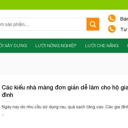
Bá
Tư 
ỚI XÂY DỰNG
LƯỚI NÔNG NGHIỆP
LƯỚI CHE NẮNG
Các kiểu nhà màng đơn giản dễ làm cho hộ gi
đình
Ngày nay do nhu cầu sử dụng rau, quả sạch tăng cao. Các gia đìn
...