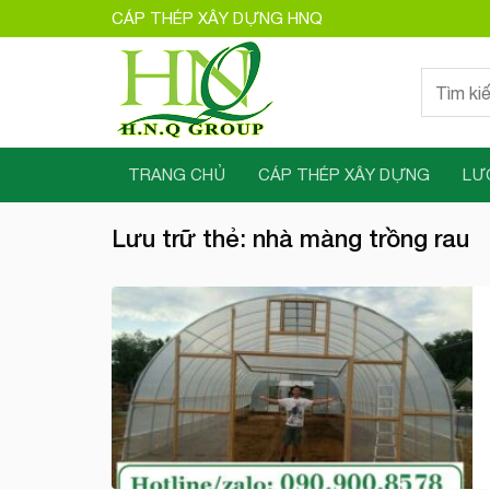
Bỏ
CÁP THÉP XÂY DỰNG HNQ
qua
nội
Tìm
dung
kiếm:
TRANG CHỦ
CÁP THÉP XÂY DỰNG
LƯ
Lưu trữ thẻ:
nhà màng trồng rau