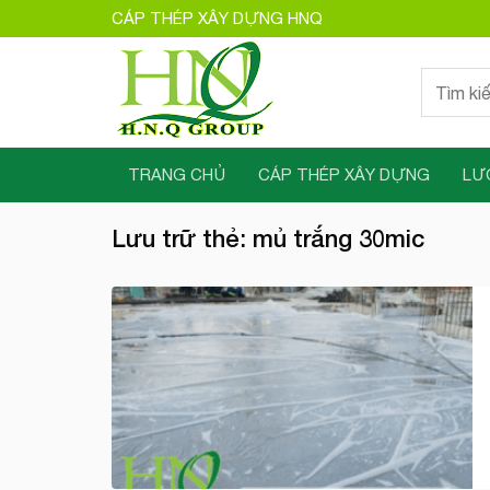
Bỏ
CÁP THÉP XÂY DỰNG HNQ
qua
nội
Tìm
dung
kiếm:
TRANG CHỦ
CÁP THÉP XÂY DỰNG
LƯ
Lưu trữ thẻ:
mủ trắng 30mic