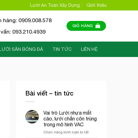
Lưới An Toàn Xây Dựng
Giới thiệu
n hàng: 0909.008.578
GIỎ HÀNG
vấn: 093.210.4939
LƯỚI SÂN BÓNG ĐÁ
TIN TỨC
LIÊN HỆ
Bài viết – tin tức
Vai trò Lưới nhựa mắt
cáo, lưới chắn côn trùng
trong mô hình VAC
ở
Chức năng bình luận bị tắt
Vai