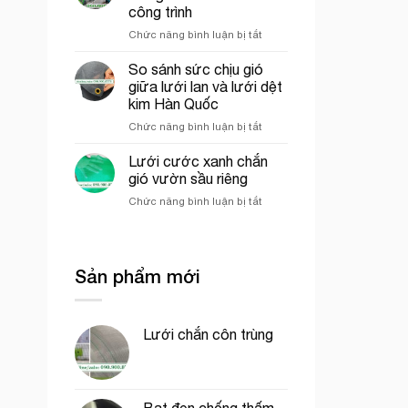
của
công
công trình
lưới
phần
ở
Chức năng bình luận bị tắt
cước
thô
Các
ô
yếu
vuông
So sánh sức chịu gió
tố
trong
giữa lưới lan và lưới dệt
ảnh
nông
kim Hàn Quốc
hưởng
nghiệp
ở
Chức năng bình luận bị tắt
đến
So
giá
sánh
của
Lưới cước xanh chắn
sức
lưới
gió vườn sầu riêng
chịu
bao
ở
Chức năng bình luận bị tắt
gió
che
Lưới
giữa
công
cước
lưới
trình
xanh
lan
chắn
và
Sản phẩm mới
gió
lưới
vườn
dệt
sầu
kim
riêng
Hàn
Lưới chắn côn trùng
Quốc