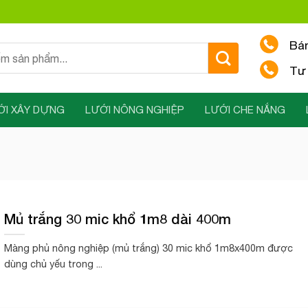
Bá
Tư 
ỚI XÂY DỰNG
LƯỚI NÔNG NGHIỆP
LƯỚI CHE NẮNG
Mủ trắng 30 mic khổ 1m8 dài 400m
Màng phủ nông nghiệp (mủ trắng) 30 mic khổ 1m8x400m được
dùng chủ yếu trong ...