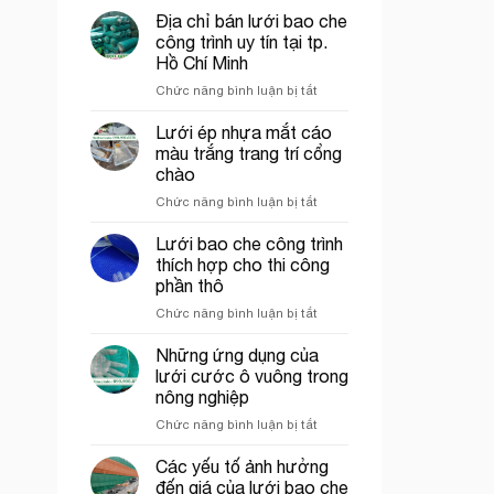
trò
Địa chỉ bán lưới bao che
Lưới
công trình uy tín tại tp.
nhựa
Hồ Chí Minh
mắt
ở
Chức năng bình luận bị tắt
cáo,
Địa
lưới
chỉ
chắn
Lưới ép nhựa mắt cáo
bán
côn
màu trắng trang trí cổng
lưới
trùng
chào
bao
trong
ở
Chức năng bình luận bị tắt
che
mô
Lưới
công
hình
ép
trình
VAC
Lưới bao che công trình
nhựa
uy
thích hợp cho thi công
mắt
tín
phần thô
cáo
tại
ở
Chức năng bình luận bị tắt
màu
tp.
Lưới
trắng
Hồ
bao
trang
Chí
Những ứng dụng của
che
trí
Minh
lưới cước ô vuông trong
công
cổng
nông nghiệp
trình
chào
ở
Chức năng bình luận bị tắt
thích
Những
hợp
ứng
cho
Các yếu tố ảnh hưởng
dụng
thi
đến giá của lưới bao che