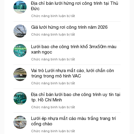
Địa chỉ bán lưới hứng rơi công trình tại Thủ
Đức
ở
Chức năng bình luận bị tắt
Địa
chỉ
Giá lưới hứng rơi công trình năm 2026
bán
ở
Chức năng bình luận bị tắt
lưới
Giá
hứng
lưới
Lưới bao che công trình khổ 3mx50m màu
rơi
hứng
công
xanh ngọc
rơi
trình
ở
Chức năng bình luận bị tắt
công
tại
Lưới
trình
Thủ
bao
năm
Vai trò Lưới nhựa mắt cáo, lưới chắn côn
Đức
che
2026
trùng trong mô hình VAC
công
ở
Chức năng bình luận bị tắt
trình
Vai
khổ
trò
Địa chỉ bán lưới bao che công trình uy tín tại
3mx50m
Lưới
tp. Hồ Chí Minh
màu
nhựa
xanh
ở
Chức năng bình luận bị tắt
mắt
ngọc
Địa
cáo,
chỉ
Lưới ép nhựa mắt cáo màu trắng trang trí
lưới
bán
cổng chào
chắn
lưới
côn
ở
Chức năng bình luận bị tắt
bao
trùng