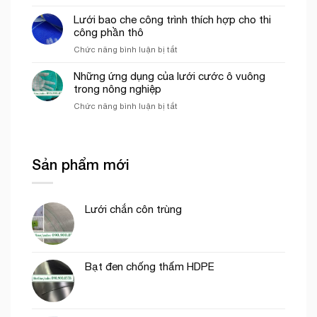
Lưới
che
trong
ép
Lưới bao che công trình thích hợp cho thi
công
mô
nhựa
công phần thô
trình
hình
mắt
uy
VAC
ở
Chức năng bình luận bị tắt
cáo
tín
Lưới
màu
tại
bao
Những ứng dụng của lưới cước ô vuông
trắng
tp.
che
trong nông nghiệp
trang
Hồ
công
trí
Chí
ở
Chức năng bình luận bị tắt
trình
cổng
Minh
Những
thích
chào
ứng
hợp
dụng
cho
của
thi
Sản phẩm mới
lưới
công
cước
phần
ô
thô
vuông
Lưới chắn côn trùng
trong
nông
nghiệp
Bạt đen chống thấm HDPE