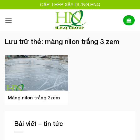
Bỏ
CÁP THÉP XÂY DỰNG HNQ
qua
nội
dung
Lưu trữ thẻ:
màng nilon trắng 3 zem
Màng nilon trắng 3zem
Bài viết – tin tức