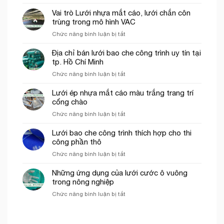
Lưới
trình
Thủ
bao
năm
Vai trò Lưới nhựa mắt cáo, lưới chắn côn
Đức
che
2026
trùng trong mô hình VAC
công
ở
Chức năng bình luận bị tắt
trình
Vai
khổ
trò
Địa chỉ bán lưới bao che công trình uy tín tại
3mx50m
Lưới
tp. Hồ Chí Minh
màu
nhựa
xanh
ở
Chức năng bình luận bị tắt
mắt
ngọc
Địa
cáo,
chỉ
Lưới ép nhựa mắt cáo màu trắng trang trí
lưới
bán
cổng chào
chắn
lưới
côn
ở
Chức năng bình luận bị tắt
bao
trùng
Lưới
che
trong
ép
Lưới bao che công trình thích hợp cho thi
công
mô
nhựa
công phần thô
trình
hình
mắt
uy
VAC
ở
Chức năng bình luận bị tắt
cáo
tín
Lưới
màu
tại
bao
Những ứng dụng của lưới cước ô vuông
trắng
tp.
che
trong nông nghiệp
trang
Hồ
công
trí
Chí
ở
Chức năng bình luận bị tắt
trình
cổng
Minh
Những
thích
chào
ứng
hợp
dụng
cho