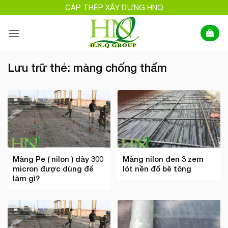
Bỏ
CÁP THÉP XÂY DỰNG HNQ
qua
nội
dung
Lưu trữ thẻ:
màng chống thấm
Màng Pe ( nilon ) dày 300
Màng nilon đen 3 zem
micron được dùng để
lót nền đổ bê tông
làm gì?