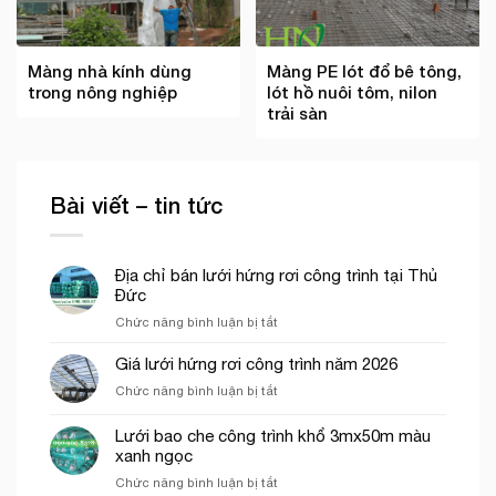
Màng nhà kính dùng
Màng PE lót đổ bê tông,
trong nông nghiệp
lót hồ nuôi tôm, nilon
trải sàn
Bài viết – tin tức
Địa chỉ bán lưới hứng rơi công trình tại Thủ
Đức
ở
Chức năng bình luận bị tắt
Địa
chỉ
Giá lưới hứng rơi công trình năm 2026
bán
ở
Chức năng bình luận bị tắt
lưới
Giá
hứng
lưới
Lưới bao che công trình khổ 3mx50m màu
rơi
hứng
công
xanh ngọc
rơi
trình
ở
Chức năng bình luận bị tắt
công
tại