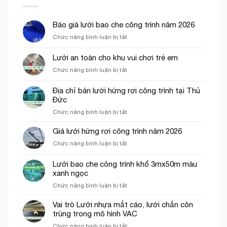
Báo giá lưới bao che công trình năm 2026
ở
Chức năng bình luận bị tắt
Báo
giá
Lưới an toàn cho khu vui chơi trẻ em
lưới
ở
Chức năng bình luận bị tắt
bao
Lưới
che
an
công
Địa chỉ bán lưới hứng rơi công trình tại Thủ
toàn
trình
Đức
cho
năm
ở
Chức năng bình luận bị tắt
khu
2026
Địa
vui
chỉ
chơi
Giá lưới hứng rơi công trình năm 2026
bán
trẻ
ở
Chức năng bình luận bị tắt
lưới
em
Giá
hứng
lưới
Lưới bao che công trình khổ 3mx50m màu
rơi
hứng
công
xanh ngọc
rơi
trình
ở
Chức năng bình luận bị tắt
công
tại
Lưới
trình
Thủ
bao
năm
Vai trò Lưới nhựa mắt cáo, lưới chắn côn
Đức
che
2026
trùng trong mô hình VAC
công
ở
Chức năng bình luận bị tắt