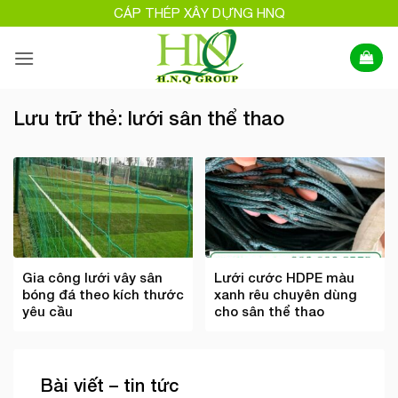
Bỏ
CÁP THÉP XÂY DỰNG HNQ
qua
nội
dung
Lưu trữ thẻ:
lưới sân thể thao
Gia công lưới vây sân
Lưới cước HDPE màu
bóng đá theo kích thước
xanh rêu chuyên dùng
yêu cầu
cho sân thể thao
Bài viết – tin tức