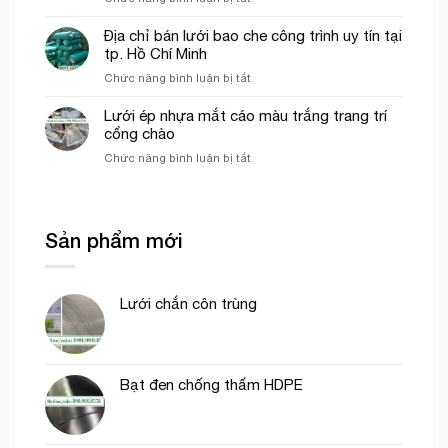
trình
Vai
khổ
trò
Địa chỉ bán lưới bao che công trình uy tín tại
3mx50m
Lưới
tp. Hồ Chí Minh
màu
nhựa
xanh
ở
Chức năng bình luận bị tắt
mắt
ngọc
Địa
cáo,
chỉ
Lưới ép nhựa mắt cáo màu trắng trang trí
lưới
bán
cổng chào
chắn
lưới
côn
ở
Chức năng bình luận bị tắt
bao
trùng
Lưới
che
trong
ép
công
mô
nhựa
trình
hình
mắt
uy
Sản phẩm mới
VAC
cáo
tín
màu
tại
trắng
tp.
trang
Hồ
Lưới chắn côn trùng
trí
Chí
cổng
Minh
chào
Bạt đen chống thấm HDPE