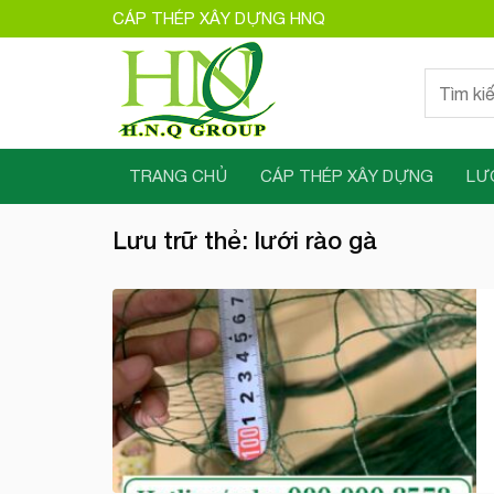
Bỏ
CÁP THÉP XÂY DỰNG HNQ
qua
nội
Tìm
dung
kiếm:
TRANG CHỦ
CÁP THÉP XÂY DỰNG
LƯ
Lưu trữ thẻ:
lưới rào gà