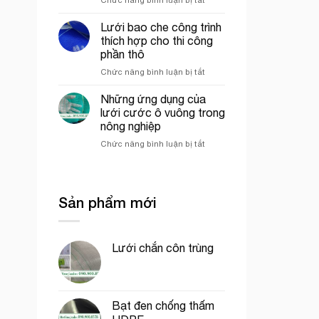
mô
Lưới
công
hình
ép
trình
VAC
Lưới bao che công trình
nhựa
uy
thích hợp cho thi công
mắt
tín
phần thô
cáo
tại
ở
Chức năng bình luận bị tắt
màu
tp.
Lưới
trắng
Hồ
bao
trang
Chí
Những ứng dụng của
che
trí
Minh
lưới cước ô vuông trong
công
cổng
nông nghiệp
trình
chào
ở
Chức năng bình luận bị tắt
thích
Những
hợp
ứng
cho
dụng
thi
của
công
Sản phẩm mới
lưới
phần
cước
thô
ô
vuông
Lưới chắn côn trùng
trong
nông
nghiệp
Bạt đen chống thấm