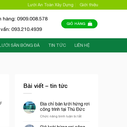
Lưới An Toàn Xây Dựng
Giới thiệu
n hàng: 0909.008.578
GIỎ HÀNG
vấn: 093.210.4939
LƯỚI SÂN BÓNG ĐÁ
TIN TỨC
LIÊN HỆ
Bài viết – tin tức
y
Địa chỉ bán lưới hứng rơi
công trình tại Thủ Đức
ở
Chức năng bình luận bị tắt
Địa
chỉ
Giá lưới hứng rơi công