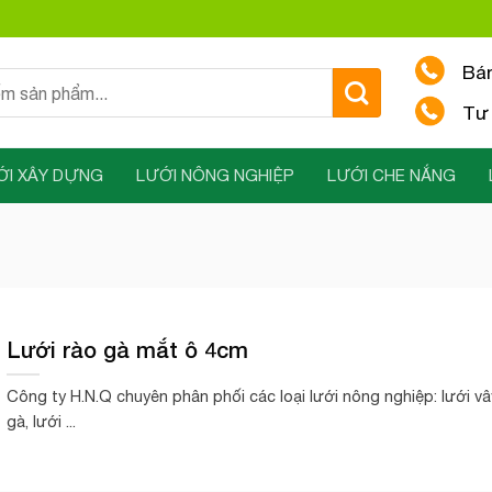
Bá
Tư 
ỚI XÂY DỰNG
LƯỚI NÔNG NGHIỆP
LƯỚI CHE NẮNG
Lưới rào gà mắt ô 4cm
Công ty H.N.Q chuyên phân phối các loại lưới nông nghiệp: lưới vâ
gà, lưới ...