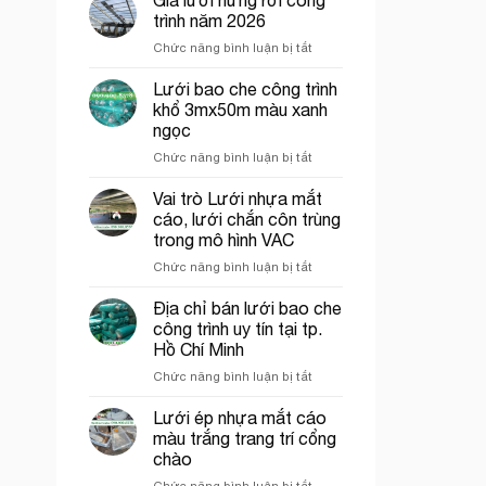
bán
trình năm 2026
lưới
ở
Chức năng bình luận bị tắt
hứng
Giá
rơi
lưới
Lưới bao che công trình
công
hứng
trình
khổ 3mx50m màu xanh
rơi
tại
ngọc
công
Thủ
ở
Chức năng bình luận bị tắt
trình
Đức
Lưới
năm
bao
2026
Vai trò Lưới nhựa mắt
che
cáo, lưới chắn côn trùng
công
trong mô hình VAC
trình
ở
Chức năng bình luận bị tắt
khổ
Vai
3mx50m
trò
màu
Địa chỉ bán lưới bao che
Lưới
xanh
công trình uy tín tại tp.
nhựa
ngọc
Hồ Chí Minh
mắt
ở
Chức năng bình luận bị tắt
cáo,
Địa
lưới
chỉ
chắn
Lưới ép nhựa mắt cáo
bán
côn
màu trắng trang trí cổng
lưới
trùng
chào
bao
trong
ở
Chức năng bình luận bị tắt
che