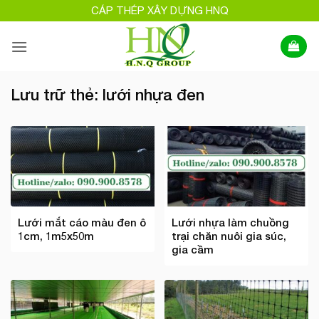
Bỏ
CÁP THÉP XÂY DỰNG HNQ
qua
nội
dung
Lưu trữ thẻ:
lưới nhựa đen
Lưới mắt cáo màu đen ô
Lưới nhựa làm chuồng
1cm, 1m5x50m
trại chăn nuôi gia súc,
gia cầm