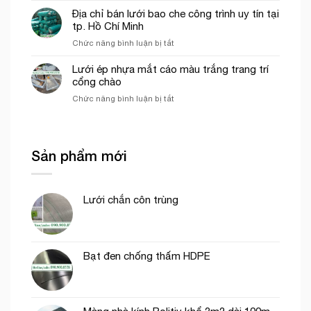
khổ
trò
Địa chỉ bán lưới bao che công trình uy tín tại
3mx50m
Lưới
tp. Hồ Chí Minh
màu
nhựa
xanh
ở
Chức năng bình luận bị tắt
mắt
ngọc
Địa
cáo,
chỉ
Lưới ép nhựa mắt cáo màu trắng trang trí
lưới
bán
cổng chào
chắn
lưới
côn
ở
Chức năng bình luận bị tắt
bao
trùng
Lưới
che
trong
ép
công
mô
nhựa
trình
hình
mắt
uy
Sản phẩm mới
VAC
cáo
tín
màu
tại
trắng
tp.
trang
Hồ
Lưới chắn côn trùng
trí
Chí
cổng
Minh
chào
Bạt đen chống thấm HDPE