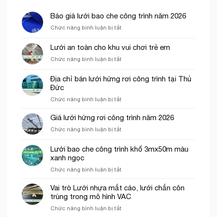
Báo giá lưới bao che công trình năm 2026
ở
Chức năng bình luận bị tắt
Báo
giá
Lưới an toàn cho khu vui chơi trẻ em
lưới
ở
Chức năng bình luận bị tắt
bao
Lưới
che
an
công
Địa chỉ bán lưới hứng rơi công trình tại Thủ
toàn
trình
Đức
cho
năm
ở
Chức năng bình luận bị tắt
khu
2026
Địa
vui
chỉ
chơi
Giá lưới hứng rơi công trình năm 2026
bán
trẻ
ở
Chức năng bình luận bị tắt
lưới
em
Giá
hứng
lưới
Lưới bao che công trình khổ 3mx50m màu
rơi
hứng
công
xanh ngọc
rơi
trình
ở
Chức năng bình luận bị tắt
công
tại
Lưới
trình
Thủ
bao
năm
Vai trò Lưới nhựa mắt cáo, lưới chắn côn
Đức
che
2026
trùng trong mô hình VAC
công
ở
Chức năng bình luận bị tắt
trình
Vai