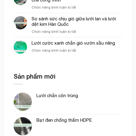
của
thi
ở
Chức năng bình luận bị tắt
lưới
công
Các
cước
phần
yếu
So sánh sức chịu gió giữa lưới lan và lưới
ô
thô
tố
dệt kim Hàn Quốc
vuông
ảnh
trong
ở
Chức năng bình luận bị tắt
hưởng
nông
So
đến
nghiệp
sánh
Lưới cước xanh chắn gió vườn sầu riêng
giá
sức
của
ở
Chức năng bình luận bị tắt
chịu
lưới
Lưới
gió
bao
cước
giữa
che
xanh
lưới
công
chắn
lan
trình
Sản phẩm mới
gió
và
vườn
lưới
sầu
dệt
riêng
kim
Lưới chắn côn trùng
Hàn
Quốc
Bạt đen chống thấm HDPE