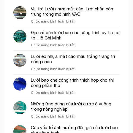
Vai trò Lưới nhựa mắt cáo, lưới chắn côn
trùng trong mô hình VAC
ở
Chức năng bình luận bị tắt
Vai
trò
Địa chỉ bán lưới bao che công trình uy tín tại
Lưới
tp. Hồ Chí Minh
nhựa
ở
Chức năng bình luận bị tắt
mắt
Địa
cáo,
chỉ
Lưới ép nhựa mắt cáo màu trắng trang trí
lưới
bán
cổng chào
chắn
lưới
côn
ở
Chức năng bình luận bị tắt
bao
trùng
Lưới
che
trong
ép
Lưới bao che công trình thích hợp cho thi
công
mô
nhựa
công phần thô
trình
hình
mắt
uy
VAC
ở
Chức năng bình luận bị tắt
cáo
tín
Lưới
màu
tại
bao
Những ứng dụng của lưới cước ô vuông
trắng
tp.
che
trong nông nghiệp
trang
Hồ
công
trí
Chí
ở
Chức năng bình luận bị tắt
trình
cổng
Minh
Những
thích
chào
ứng
Các yếu tố ảnh hưởng đến giá của lưới bao
hợp
dụng
che công trình
cho