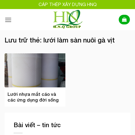
Bỏ
CÁP THÉP XÂY DỰNG HNQ
qua
nội
dung
Lưu trữ thẻ:
lưới làm sàn nuôi gà vịt
Lưới nhựa mắt cáo và
các ứng dụng đời sống
Bài viết – tin tức