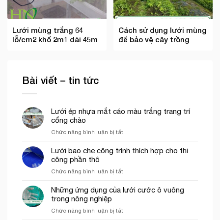
Lưới mùng trắng 64
Cách sử dụng lưới mùng
lỗ/cm2 khổ 2m1 dài 45m
để bảo vệ cây trồng
Bài viết – tin tức
Lưới ép nhựa mắt cáo màu trắng trang trí
cổng chào
ở
Chức năng bình luận bị tắt
Lưới
ép
Lưới bao che công trình thích hợp cho thi
nhựa
công phần thô
mắt
ở
Chức năng bình luận bị tắt
cáo
Lưới
màu
bao
Những ứng dụng của lưới cước ô vuông
trắng
che
trong nông nghiệp
trang
công
trí
ở
Chức năng bình luận bị tắt
trình
cổng
Những