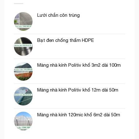
thích
hợp
trồng
Lưới chắn côn trùng
rau
ăn
lá
Bạt đen chống thấm HDPE
Màng nhà kính Politiv khổ 3m2 dài 100m
Màng nhà kính Politiv khổ 12m dài 50m
Màng nhà kính 120mic khổ 6m2 dài 50m