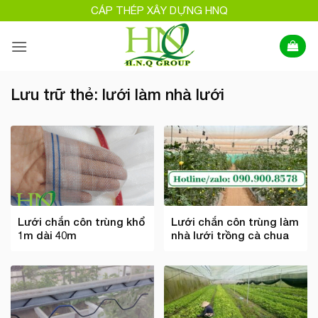
Bỏ
CÁP THÉP XÂY DỰNG HNQ
qua
nội
dung
Lưu trữ thẻ:
lưới làm nhà lưới
Lưới chắn côn trùng khổ
Lưới chắn côn trùng làm
1m dài 40m
nhà lưới trồng cà chua