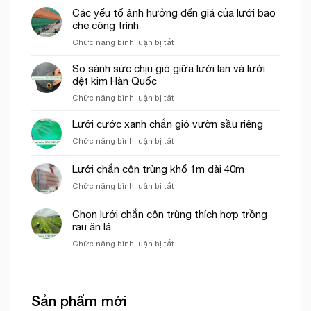
thích
chào
ứng
Các yếu tố ảnh hưởng đến giá của lưới bao
hợp
dụng
che công trình
cho
của
thi
ở
Chức năng bình luận bị tắt
lưới
công
Các
cước
phần
yếu
So sánh sức chịu gió giữa lưới lan và lưới
ô
thô
tố
dệt kim Hàn Quốc
vuông
ảnh
trong
ở
Chức năng bình luận bị tắt
hưởng
nông
So
đến
nghiệp
sánh
Lưới cước xanh chắn gió vườn sầu riêng
giá
sức
của
ở
Chức năng bình luận bị tắt
chịu
lưới
Lưới
gió
bao
cước
Lưới chắn côn trùng khổ 1m dài 40m
giữa
che
xanh
lưới
công
ở
Chức năng bình luận bị tắt
chắn
lan
trình
Lưới
gió
và
chắn
vườn
Chọn lưới chắn côn trùng thích hợp trồng
lưới
côn
sầu
rau ăn lá
dệt
trùng
riêng
kim
ở
Chức năng bình luận bị tắt
khổ
Hàn
Chọn
1m
Quốc
lưới
dài
chắn
40m
côn
Sản phẩm mới
trùng