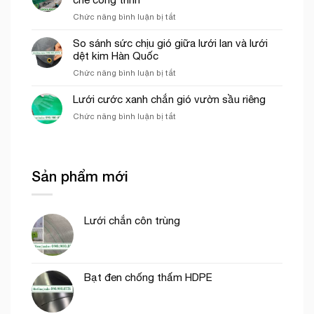
của
thi
ở
Chức năng bình luận bị tắt
lưới
công
Các
cước
phần
yếu
So sánh sức chịu gió giữa lưới lan và lưới
ô
thô
tố
dệt kim Hàn Quốc
vuông
ảnh
trong
ở
Chức năng bình luận bị tắt
hưởng
nông
So
đến
nghiệp
sánh
Lưới cước xanh chắn gió vườn sầu riêng
giá
sức
của
ở
Chức năng bình luận bị tắt
chịu
lưới
Lưới
gió
bao
cước
giữa
che
xanh
lưới
công
chắn
lan
trình
Sản phẩm mới
gió
và
vườn
lưới
sầu
dệt
riêng
kim
Lưới chắn côn trùng
Hàn
Quốc
Bạt đen chống thấm HDPE