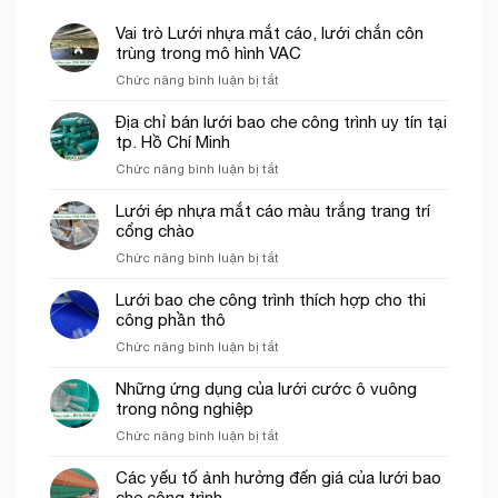
Vai trò Lưới nhựa mắt cáo, lưới chắn côn
trùng trong mô hình VAC
ở
Chức năng bình luận bị tắt
Vai
trò
Địa chỉ bán lưới bao che công trình uy tín tại
Lưới
tp. Hồ Chí Minh
nhựa
ở
Chức năng bình luận bị tắt
mắt
Địa
cáo,
chỉ
Lưới ép nhựa mắt cáo màu trắng trang trí
lưới
bán
cổng chào
chắn
lưới
côn
ở
Chức năng bình luận bị tắt
bao
trùng
Lưới
che
trong
ép
Lưới bao che công trình thích hợp cho thi
công
mô
nhựa
công phần thô
trình
hình
mắt
uy
VAC
ở
Chức năng bình luận bị tắt
cáo
tín
Lưới
màu
tại
bao
Những ứng dụng của lưới cước ô vuông
trắng
tp.
che
trong nông nghiệp
trang
Hồ
công
trí
Chí
ở
Chức năng bình luận bị tắt
trình
cổng
Minh
Những
thích
chào
ứng
Các yếu tố ảnh hưởng đến giá của lưới bao
hợp
dụng
che công trình
cho