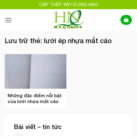
Bỏ
CÁP THÉP XÂY DỰNG HNQ
qua
nội
dung
Lưu trữ thẻ:
lưới ép nhựa mắt cáo
Những đặc điểm nỗi bật
của lưới nhựa mắt cáo
Bài viết – tin tức