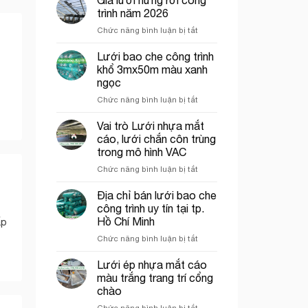
bán
trình năm 2026
lưới
ở
Chức năng bình luận bị tắt
hứng
Giá
rơi
lưới
Lưới bao che công trình
công
hứng
trình
khổ 3mx50m màu xanh
rơi
tại
ngọc
công
Thủ
ở
Chức năng bình luận bị tắt
trình
Đức
Lưới
năm
bao
2026
Vai trò Lưới nhựa mắt
che
cáo, lưới chắn côn trùng
công
trong mô hình VAC
trình
ở
Chức năng bình luận bị tắt
khổ
Vai
3mx50m
trò
màu
Địa chỉ bán lưới bao che
Lưới
xanh
công trình uy tín tại tp.
nhựa
ngọc
Hồ Chí Minh
ấp
mắt
ở
Chức năng bình luận bị tắt
cáo,
Địa
lưới
chỉ
chắn
Lưới ép nhựa mắt cáo
bán
côn
màu trắng trang trí cổng
lưới
trùng
chào
bao
trong
ở
Chức năng bình luận bị tắt
che