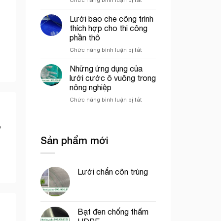
mô
Lưới
công
hình
ép
trình
VAC
Lưới bao che công trình
nhựa
uy
thích hợp cho thi công
mắt
tín
phần thô
cáo
tại
ở
Chức năng bình luận bị tắt
màu
tp.
Lưới
trắng
Hồ
bao
trang
Chí
Những ứng dụng của
che
trí
Minh
lưới cước ô vuông trong
công
cổng
nông nghiệp
trình
chào
ở
Chức năng bình luận bị tắt
thích
Những
hợp
ứng
cho
%
dụng
thi
của
công
Sản phẩm mới
lưới
phần
cước
thô
ô
vuông
Lưới chắn côn trùng
trong
nông
nghiệp
Bạt đen chống thấm