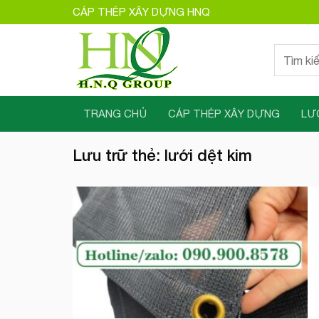
Bỏ
CÁP THÉP XÂY DỰNG HNQ
qua
nội
Tìm
dung
kiếm:
TRANG CHỦ
CÁP THÉP XÂY DỰNG
LƯ
Lưu trữ thẻ:
lưới dệt kim