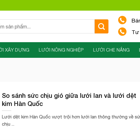
Bá
Tư 
ỚI XÂY DỰNG
LƯỚI NÔNG NGHIỆP
LƯỚI CHE NẮNG
So sánh sức chịu gió giữa lưới lan và lưới dệt
kim Hàn Quốc
Lưới dệt kim Hàn Quốc vượt trội hơn lưới lan thông thường về s
chịu ...