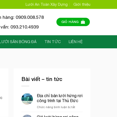
Lưới An Toàn Xây Dựng
Giới thiệu
n hàng: 0909.008.578
GIỎ HÀNG
vấn: 093.210.4939
LƯỚI SÂN BÓNG ĐÁ
TIN TỨC
LIÊN HỆ
Bài viết – tin tức
Địa chỉ bán lưới hứng rơi
ức
công trình tại Thủ Đức
ở
Chức năng bình luận bị tắt
Địa
chỉ
Giá lưới hứng rơi công