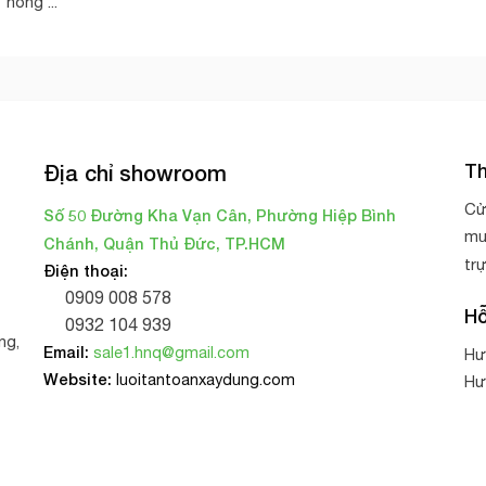
nông ...
Th
Địa chỉ showroom
Cử
Số 50 Đường Kha Vạn Cân, Phường Hiệp Bình
mu
Chánh, Quận Thủ Đức, TP.HCM
tr
Điện thoại:
0909 008 578
Hỗ
0932 104 939
ng,
Email:
sale1.hnq@gmail.com
Hư
Website:
luoitantoanxaydung.com
Hư