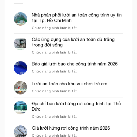
Nhà phân phối lưới an toàn công trình uy tín
tại Tp. Hồ Chí Minh
ở
Chức năng bình luận bị tắt
Nhà
phân
Các ứng dụng của lưới an toàn dù trắng
phối
trong đời sống
lưới
ở
Chức năng bình luận bị tắt
an
Các
toàn
ứng
Báo giá lưới bao che công trình năm 2026
công
dụng
trình
ở
Chức năng bình luận bị tắt
của
uy
Báo
lưới
tín
giá
Lưới an toàn cho khu vui chơi trẻ em
an
tại
lưới
toàn
Tp.
ở
Chức năng bình luận bị tắt
bao
dù
Hồ
Lưới
che
trắng
Chí
an
công
Địa chỉ bán lưới hứng rơi công trình tại Thủ
trong
Minh
toàn
trình
Đức
đời
cho
năm
sống
ở
Chức năng bình luận bị tắt
khu
2026
Địa
vui
chỉ
chơi
Giá lưới hứng rơi công trình năm 2026
bán
trẻ
ở
Chức năng bình luận bị tắt
lưới