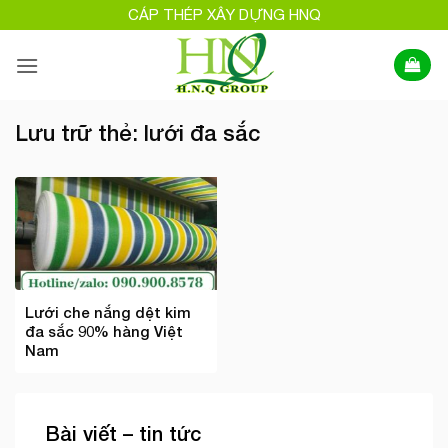
Bỏ
CÁP THÉP XÂY DỰNG HNQ
qua
nội
dung
Lưu trữ thẻ:
lưới đa sắc
Lưới che nắng dệt kim
đa sắc 90% hàng Việt
Nam
Bài viết – tin tức