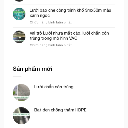
em
Giá
hứng
lưới
Lưới bao che công trình khổ 3mx50m màu
rơi
hứng
công
xanh ngọc
rơi
trình
ở
Chức năng bình luận bị tắt
công
tại
Lưới
trình
Thủ
bao
năm
Vai trò Lưới nhựa mắt cáo, lưới chắn côn
Đức
che
2026
trùng trong mô hình VAC
công
ở
Chức năng bình luận bị tắt
trình
Vai
khổ
trò
3mx50m
Lưới
màu
nhựa
xanh
Sản phẩm mới
mắt
ngọc
cáo,
lưới
chắn
Lưới chắn côn trùng
côn
trùng
trong
mô
hình
Bạt đen chống thấm HDPE
VAC