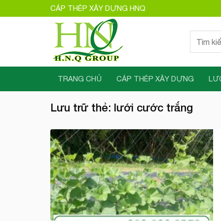
Bỏ
CÁP THÉP XÂY DỰNG HNQ
qua
nội
Tìm
dung
kiếm:
TRANG CHỦ
CÁP THÉP XÂY DỰNG
LƯ
Lưu trữ thẻ:
lưới cước trắng