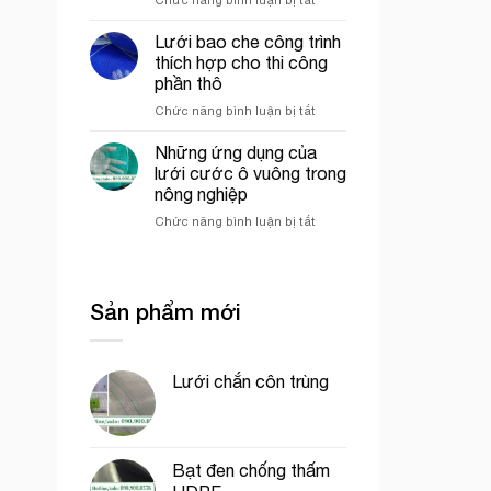
mô
Lưới
công
hình
ép
trình
VAC
Lưới bao che công trình
nhựa
uy
thích hợp cho thi công
mắt
tín
phần thô
cáo
tại
ở
Chức năng bình luận bị tắt
màu
tp.
Lưới
trắng
Hồ
bao
trang
Chí
Những ứng dụng của
che
trí
Minh
lưới cước ô vuông trong
công
cổng
nông nghiệp
trình
chào
ở
Chức năng bình luận bị tắt
thích
Những
hợp
ứng
cho
dụng
thi
của
công
Sản phẩm mới
lưới
phần
cước
thô
ô
vuông
Lưới chắn côn trùng
trong
nông
nghiệp
Bạt đen chống thấm