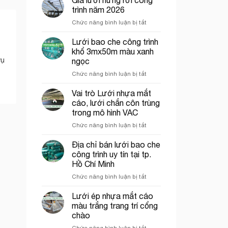
bán
trình năm 2026
lưới
ở
Chức năng bình luận bị tắt
hứng
Giá
rơi
lưới
Lưới bao che công trình
công
hứng
trình
khổ 3mx50m màu xanh
rơi
tại
vụ
ngọc
công
Thủ
ở
Chức năng bình luận bị tắt
trình
Đức
Lưới
năm
bao
2026
Vai trò Lưới nhựa mắt
che
cáo, lưới chắn côn trùng
công
trong mô hình VAC
trình
ở
Chức năng bình luận bị tắt
khổ
Vai
3mx50m
trò
màu
Địa chỉ bán lưới bao che
Lưới
xanh
công trình uy tín tại tp.
nhựa
ngọc
Hồ Chí Minh
mắt
ở
Chức năng bình luận bị tắt
cáo,
Địa
lưới
chỉ
chắn
Lưới ép nhựa mắt cáo
bán
côn
màu trắng trang trí cổng
lưới
trùng
chào
bao
trong
ở
Chức năng bình luận bị tắt
che