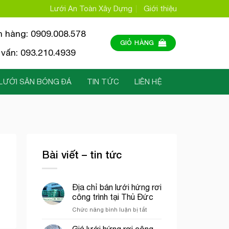
Lưới An Toàn Xây Dựng
Giới thiệu
n hàng: 0909.008.578
GIỎ HÀNG
vấn: 093.210.4939
LƯỚI SÂN BÓNG ĐÁ
TIN TỨC
LIÊN HỆ
Bài viết – tin tức
Địa chỉ bán lưới hứng rơi
công trình tại Thủ Đức
ở
Chức năng bình luận bị tắt
Địa
chỉ
Giá lưới hứng rơi công