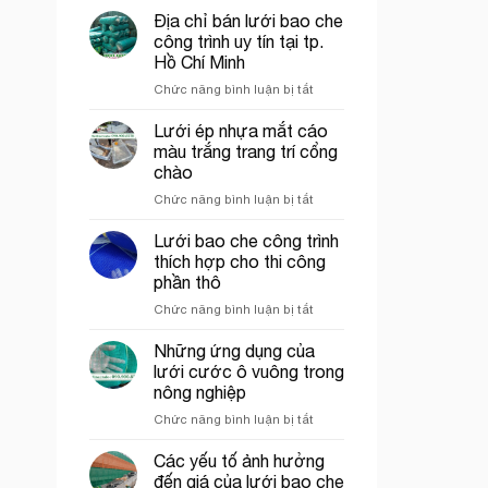
trò
Địa chỉ bán lưới bao che
Lưới
công trình uy tín tại tp.
nhựa
Hồ Chí Minh
mắt
ở
Chức năng bình luận bị tắt
cáo,
Địa
lưới
chỉ
chắn
Lưới ép nhựa mắt cáo
bán
côn
màu trắng trang trí cổng
lưới
trùng
chào
bao
trong
ở
Chức năng bình luận bị tắt
che
mô
Lưới
công
hình
ép
trình
VAC
Lưới bao che công trình
nhựa
uy
thích hợp cho thi công
mắt
tín
phần thô
cáo
tại
ở
Chức năng bình luận bị tắt
màu
tp.
Lưới
trắng
Hồ
bao
trang
Chí
Những ứng dụng của
che
trí
Minh
lưới cước ô vuông trong
công
cổng
nông nghiệp
trình
chào
ở
Chức năng bình luận bị tắt
thích
Những
hợp
ứng
cho
Các yếu tố ảnh hưởng
dụng
thi
đến giá của lưới bao che