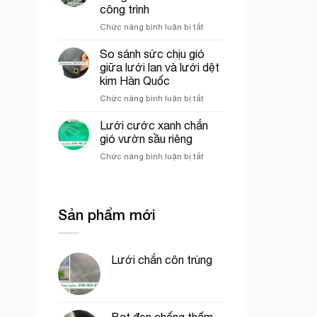
của
công
công trình
lưới
phần
ở
Chức năng bình luận bị tắt
cước
thô
Các
ô
yếu
vuông
So sánh sức chịu gió
tố
trong
giữa lưới lan và lưới dệt
ảnh
nông
kim Hàn Quốc
hưởng
nghiệp
ở
Chức năng bình luận bị tắt
đến
So
giá
sánh
của
Lưới cước xanh chắn
sức
lưới
gió vườn sầu riêng
chịu
bao
ở
Chức năng bình luận bị tắt
gió
che
Lưới
giữa
công
cước
lưới
trình
xanh
lan
chắn
và
Sản phẩm mới
gió
lưới
vườn
dệt
sầu
kim
riêng
Hàn
Lưới chắn côn trùng
Quốc