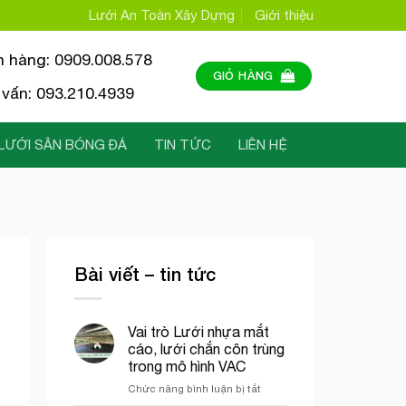
Lưới An Toàn Xây Dựng
Giới thiệu
n hàng: 0909.008.578
GIỎ HÀNG
vấn: 093.210.4939
LƯỚI SÂN BÓNG ĐÁ
TIN TỨC
LIÊN HỆ
Bài viết – tin tức
Vai trò Lưới nhựa mắt
cáo, lưới chắn côn trùng
trong mô hình VAC
ở
Chức năng bình luận bị tắt
Vai