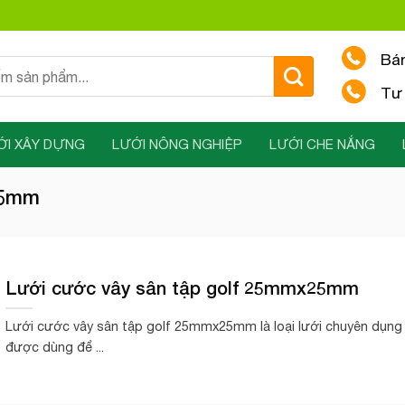
Bá
Tư 
ỚI XÂY DỰNG
LƯỚI NÔNG NGHIỆP
LƯỚI CHE NẮNG
25mm
Lưới cước vây sân tập golf 25mmx25mm
Lưới cước vây sân tập golf 25mmx25mm là loại lưới chuyên dụng
được dùng để ...