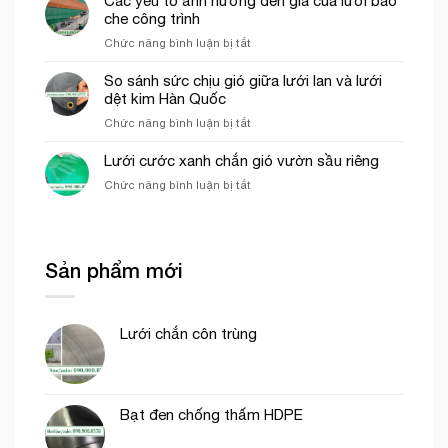
Các yếu tố ảnh hưởng đến giá của lưới bao
hợp
dụng
che công trình
cho
của
thi
ở
Chức năng bình luận bị tắt
lưới
công
Các
cước
phần
yếu
So sánh sức chịu gió giữa lưới lan và lưới
ô
thô
tố
dệt kim Hàn Quốc
vuông
ảnh
trong
ở
Chức năng bình luận bị tắt
hưởng
nông
So
đến
nghiệp
sánh
Lưới cước xanh chắn gió vườn sầu riêng
giá
sức
của
ở
Chức năng bình luận bị tắt
chịu
lưới
Lưới
gió
bao
cước
giữa
che
xanh
lưới
công
chắn
lan
trình
Sản phẩm mới
gió
và
vườn
lưới
sầu
dệt
riêng
kim
Lưới chắn côn trùng
Hàn
Quốc
Bạt đen chống thấm HDPE