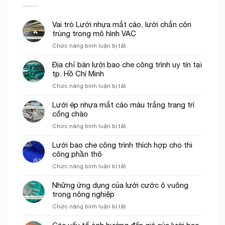
Vai trò Lưới nhựa mắt cáo, lưới chắn côn
trùng trong mô hình VAC
ở
Chức năng bình luận bị tắt
Vai
trò
Địa chỉ bán lưới bao che công trình uy tín tại
Lưới
tp. Hồ Chí Minh
nhựa
ở
Chức năng bình luận bị tắt
mắt
Địa
cáo,
chỉ
Lưới ép nhựa mắt cáo màu trắng trang trí
lưới
bán
cổng chào
chắn
lưới
côn
ở
Chức năng bình luận bị tắt
bao
trùng
Lưới
che
trong
ép
Lưới bao che công trình thích hợp cho thi
công
mô
nhựa
công phần thô
trình
hình
mắt
uy
VAC
ở
Chức năng bình luận bị tắt
cáo
tín
Lưới
màu
tại
bao
Những ứng dụng của lưới cước ô vuông
trắng
tp.
che
trong nông nghiệp
trang
Hồ
công
trí
Chí
ở
Chức năng bình luận bị tắt
trình
cổng
Minh
Những
thích
chào
ứng