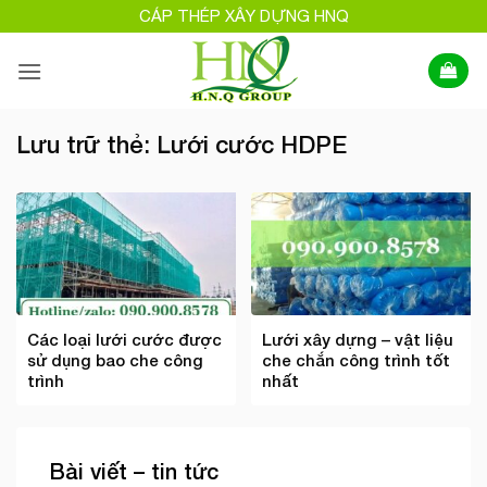
Bỏ
CÁP THÉP XÂY DỰNG HNQ
qua
nội
dung
Lưu trữ thẻ:
Lưới cước HDPE
Các loại lưới cước được
Lưới xây dựng – vật liệu
sử dụng bao che công
che chắn công trình tốt
trình
nhất
Bài viết – tin tức