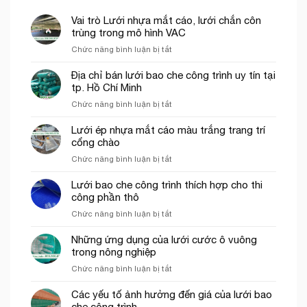
Vai trò Lưới nhựa mắt cáo, lưới chắn côn
trùng trong mô hình VAC
ở
Chức năng bình luận bị tắt
Vai
trò
Địa chỉ bán lưới bao che công trình uy tín tại
Lưới
tp. Hồ Chí Minh
nhựa
ở
Chức năng bình luận bị tắt
mắt
Địa
cáo,
chỉ
Lưới ép nhựa mắt cáo màu trắng trang trí
lưới
bán
cổng chào
chắn
lưới
côn
ở
Chức năng bình luận bị tắt
bao
trùng
Lưới
che
trong
ép
Lưới bao che công trình thích hợp cho thi
công
mô
nhựa
công phần thô
trình
hình
mắt
uy
VAC
ở
Chức năng bình luận bị tắt
cáo
tín
Lưới
màu
tại
bao
Những ứng dụng của lưới cước ô vuông
trắng
tp.
che
trong nông nghiệp
trang
Hồ
công
trí
Chí
ở
Chức năng bình luận bị tắt
trình
cổng
Minh
Những
thích
chào
ứng
Các yếu tố ảnh hưởng đến giá của lưới bao
hợp
dụng
che công trình
cho