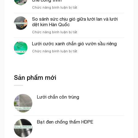
của
thi
ở
Chức năng bình luận bị tắt
lưới
công
Các
cước
phần
yếu
So sánh sức chịu gió giữa lưới lan và lưới
ô
thô
tố
dệt kim Hàn Quốc
vuông
ảnh
trong
ở
Chức năng bình luận bị tắt
hưởng
nông
So
đến
nghiệp
sánh
Lưới cước xanh chắn gió vườn sầu riêng
giá
sức
của
ở
Chức năng bình luận bị tắt
chịu
lưới
Lưới
gió
bao
cước
giữa
che
xanh
lưới
công
chắn
lan
trình
Sản phẩm mới
gió
và
vườn
lưới
sầu
dệt
riêng
kim
Lưới chắn côn trùng
Hàn
Quốc
Bạt đen chống thấm HDPE