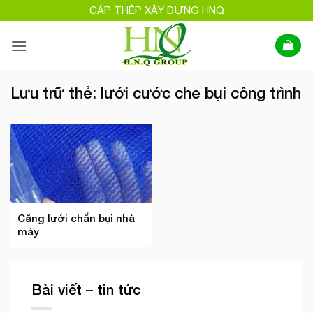
Bỏ
CÁP THÉP XÂY DỰNG HNQ
qua
nội
dung
Lưu trữ thẻ:
lưới cước che bụi công trình
Căng lưới chắn bụi nhà
máy
Bài viết – tin tức