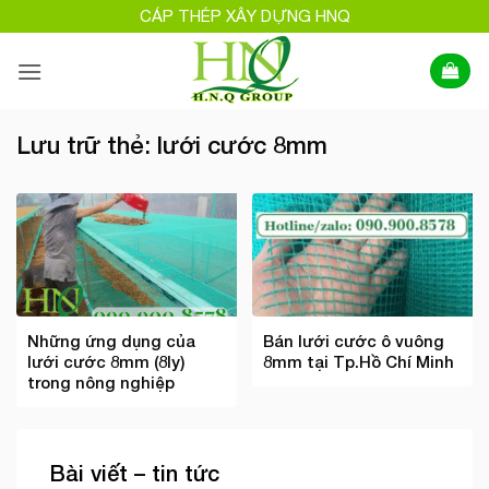
Bỏ
CÁP THÉP XÂY DỰNG HNQ
qua
nội
dung
Lưu trữ thẻ:
lưới cước 8mm
Những ứng dụng của
Bán lưới cước ô vuông
lưới cước 8mm (8ly)
8mm tại Tp.Hồ Chí Minh
trong nông nghiệp
Bài viết – tin tức