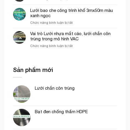
em
Giá
hứng
lưới
Lưới bao che công trình khổ 3mx50m màu
rơi
hứng
công
xanh ngọc
rơi
trình
ở
Chức năng bình luận bị tắt
công
tại
Lưới
trình
Thủ
bao
năm
Vai trò Lưới nhựa mắt cáo, lưới chắn côn
Đức
che
2026
trùng trong mô hình VAC
công
ở
Chức năng bình luận bị tắt
trình
Vai
khổ
trò
3mx50m
Lưới
màu
nhựa
xanh
Sản phẩm mới
mắt
ngọc
cáo,
lưới
chắn
Lưới chắn côn trùng
côn
trùng
trong
mô
hình
Bạt đen chống thấm HDPE
VAC