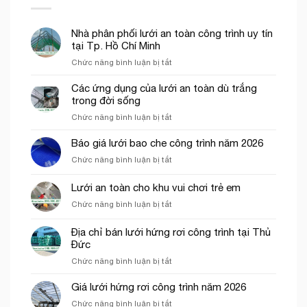
Nhà phân phối lưới an toàn công trình uy tín
tại Tp. Hồ Chí Minh
ở
Chức năng bình luận bị tắt
Nhà
phân
Các ứng dụng của lưới an toàn dù trắng
phối
trong đời sống
lưới
ở
Chức năng bình luận bị tắt
an
Các
toàn
ứng
Báo giá lưới bao che công trình năm 2026
công
dụng
trình
ở
Chức năng bình luận bị tắt
của
uy
Báo
lưới
tín
giá
Lưới an toàn cho khu vui chơi trẻ em
an
tại
lưới
toàn
Tp.
ở
Chức năng bình luận bị tắt
bao
dù
Hồ
Lưới
che
trắng
Chí
an
công
Địa chỉ bán lưới hứng rơi công trình tại Thủ
trong
Minh
toàn
trình
Đức
đời
cho
năm
sống
ở
Chức năng bình luận bị tắt
khu
2026
Địa
vui
chỉ
chơi
Giá lưới hứng rơi công trình năm 2026
bán
trẻ
ở
Chức năng bình luận bị tắt
lưới