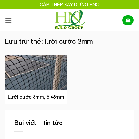
Bỏ
CÁP THÉP XÂY DỰNG HNQ
qua
nội
dung
Lưu trữ thẻ:
lưới cước 3mm
Lưới cước 3mm, ô 48mm
Bài viết – tin tức