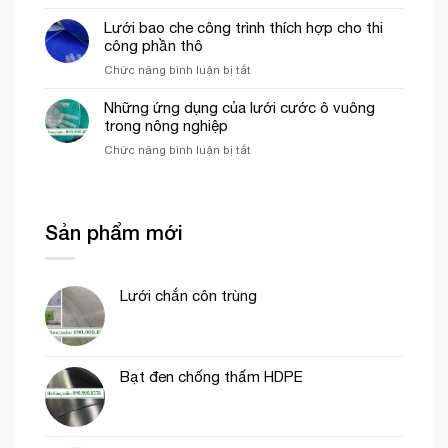
Lưới
che
trong
ép
Lưới bao che công trình thích hợp cho thi
công
mô
nhựa
công phần thô
trình
hình
mắt
uy
VAC
ở
Chức năng bình luận bị tắt
cáo
tín
Lưới
màu
tại
bao
Những ứng dụng của lưới cước ô vuông
trắng
tp.
che
trong nông nghiệp
trang
Hồ
công
trí
Chí
ở
Chức năng bình luận bị tắt
trình
cổng
Minh
Những
thích
chào
ứng
hợp
dụng
cho
của
thi
Sản phẩm mới
lưới
công
cước
phần
ô
thô
vuông
Lưới chắn côn trùng
trong
nông
nghiệp
Bạt đen chống thấm HDPE