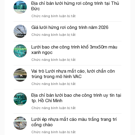
Địa chỉ bán lưới hứng rơi công trình tại Thủ
Đức
ở
Chức năng bình luận bị tắt
Địa
chỉ
Giá lưới hứng rơi công trình năm 2026
bán
ở
Chức năng bình luận bị tắt
lưới
Giá
hứng
lưới
Lưới bao che công trình khổ 3mx50m màu
rơi
hứng
công
xanh ngọc
rơi
trình
ở
Chức năng bình luận bị tắt
công
tại
Lưới
trình
Thủ
bao
năm
Vai trò Lưới nhựa mắt cáo, lưới chắn côn
Đức
che
2026
trùng trong mô hình VAC
công
ở
Chức năng bình luận bị tắt
trình
Vai
khổ
trò
Địa chỉ bán lưới bao che công trình uy tín tại
3mx50m
Lưới
tp. Hồ Chí Minh
màu
nhựa
xanh
ở
Chức năng bình luận bị tắt
mắt
ngọc
Địa
cáo,
chỉ
Lưới ép nhựa mắt cáo màu trắng trang trí
lưới
bán
cổng chào
chắn
lưới
côn
ở
Chức năng bình luận bị tắt
bao
trùng