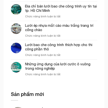
Vai
khổ
trò
Địa chỉ bán lưới bao che công trình uy tín tại
3mx50m
Lưới
tp. Hồ Chí Minh
màu
nhựa
xanh
ở
Chức năng bình luận bị tắt
mắt
ngọc
Địa
cáo,
chỉ
Lưới ép nhựa mắt cáo màu trắng trang trí
lưới
bán
cổng chào
chắn
lưới
côn
ở
Chức năng bình luận bị tắt
bao
trùng
Lưới
che
trong
ép
Lưới bao che công trình thích hợp cho thi
công
mô
nhựa
công phần thô
trình
hình
mắt
uy
VAC
ở
Chức năng bình luận bị tắt
cáo
tín
Lưới
màu
tại
bao
Những ứng dụng của lưới cước ô vuông
trắng
tp.
che
trong nông nghiệp
trang
Hồ
công
trí
Chí
ở
Chức năng bình luận bị tắt
trình
cổng
Minh
Những
thích
chào
ứng
hợp
dụng
cho
của
thi
Sản phẩm mới
lưới
công
cước
phần
ô
thô
vuông