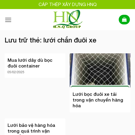
Bỏ
CÁP THÉP XÂY DỰNG HNQ
qua
nội
dung
Lưu trữ thẻ:
lưới chắn đuôi xe
Mua lưới dây dù bọc
đuôi container
05/02/2025
Lưới bọc đuôi xe tải
trong vận chuyển hàng
hóa
Lưới bảo vệ hàng hóa
trong quá trình vận