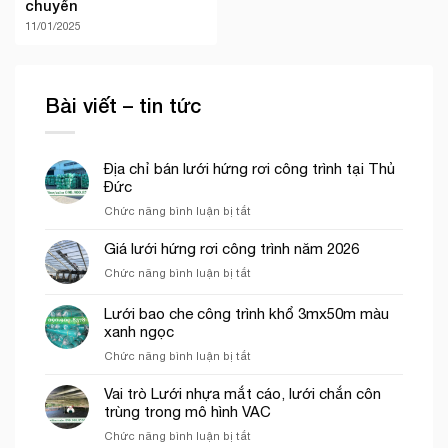
chuyển
11/01/2025
Bài viết – tin tức
Địa chỉ bán lưới hứng rơi công trình tại Thủ
Đức
ở
Chức năng bình luận bị tắt
Địa
chỉ
Giá lưới hứng rơi công trình năm 2026
bán
ở
Chức năng bình luận bị tắt
lưới
Giá
hứng
lưới
Lưới bao che công trình khổ 3mx50m màu
rơi
hứng
công
xanh ngọc
rơi
trình
ở
Chức năng bình luận bị tắt
công
tại
Lưới
trình
Thủ
bao
năm
Vai trò Lưới nhựa mắt cáo, lưới chắn côn
Đức
che
2026
trùng trong mô hình VAC
công
ở
Chức năng bình luận bị tắt
trình