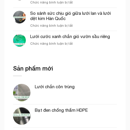
ở
Chức năng bình luận bị tắt
lưới
công
Các
cước
phần
yếu
So sánh sức chịu gió giữa lưới lan và lưới
ô
thô
tố
dệt kim Hàn Quốc
vuông
ảnh
trong
ở
Chức năng bình luận bị tắt
hưởng
nông
So
đến
nghiệp
sánh
Lưới cước xanh chắn gió vườn sầu riêng
giá
sức
của
ở
Chức năng bình luận bị tắt
chịu
lưới
Lưới
gió
bao
cước
giữa
che
xanh
lưới
công
chắn
lan
trình
Sản phẩm mới
gió
và
vườn
lưới
sầu
dệt
riêng
kim
Lưới chắn côn trùng
Hàn
Quốc
Bạt đen chống thấm HDPE