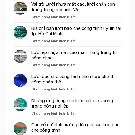
Vai trò Lưới nhựa mắt cáo, lưới chắn côn
trùng trong mô hình VAC
ở
Chức năng bình luận bị tắt
Vai
trò
Địa chỉ bán lưới bao che công trình uy tín tại
Lưới
tp. Hồ Chí Minh
nhựa
ở
Chức năng bình luận bị tắt
mắt
Địa
cáo,
chỉ
Lưới ép nhựa mắt cáo màu trắng trang trí
lưới
bán
cổng chào
chắn
lưới
côn
ở
Chức năng bình luận bị tắt
bao
trùng
Lưới
che
trong
ép
Lưới bao che công trình thích hợp cho thi
công
mô
nhựa
công phần thô
trình
hình
mắt
uy
VAC
ở
Chức năng bình luận bị tắt
cáo
tín
Lưới
màu
tại
bao
Những ứng dụng của lưới cước ô vuông
trắng
tp.
che
trong nông nghiệp
trang
Hồ
công
trí
Chí
ở
Chức năng bình luận bị tắt
trình
cổng
Minh
Những
thích
chào
ứng
Các yếu tố ảnh hưởng đến giá của lưới bao
hợp
dụng
che công trình
cho
của
thi