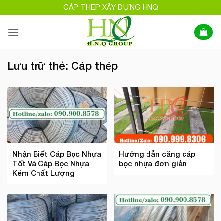
Bỏ
CÁP THÉP XÂY DỰNG HNQ
qua
nội
dung
Lưu trữ thẻ:
Cáp thép
Nhận Biết Cáp Bọc Nhựa
Hướng dẫn căng cáp
Tốt Và Cáp Bọc Nhựa
bọc nhựa đơn giản
Kém Chất Lượng