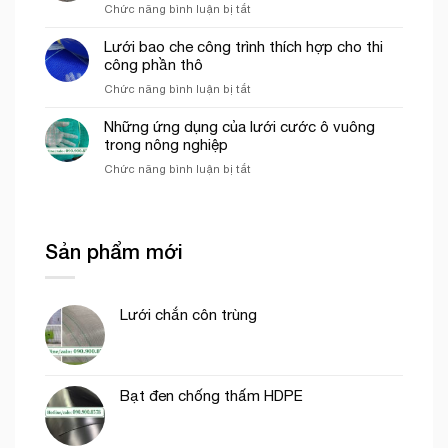
côn
ở
Chức năng bình luận bị tắt
bao
trùng
Lưới
che
trong
ép
Lưới bao che công trình thích hợp cho thi
công
mô
nhựa
công phần thô
trình
hình
mắt
uy
VAC
ở
Chức năng bình luận bị tắt
cáo
tín
Lưới
màu
tại
bao
Những ứng dụng của lưới cước ô vuông
trắng
tp.
che
trong nông nghiệp
trang
Hồ
công
trí
Chí
ở
Chức năng bình luận bị tắt
trình
cổng
Minh
Những
thích
chào
ứng
hợp
dụng
cho
của
thi
Sản phẩm mới
lưới
công
cước
phần
ô
thô
vuông
Lưới chắn côn trùng
trong
nông
nghiệp
Bạt đen chống thấm HDPE