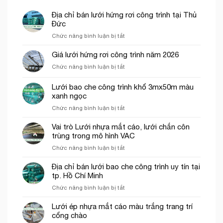
Địa chỉ bán lưới hứng rơi công trình tại Thủ
Đức
ở
Chức năng bình luận bị tắt
Địa
chỉ
Giá lưới hứng rơi công trình năm 2026
bán
ở
Chức năng bình luận bị tắt
lưới
Giá
hứng
lưới
Lưới bao che công trình khổ 3mx50m màu
rơi
hứng
công
xanh ngọc
rơi
trình
ở
Chức năng bình luận bị tắt
công
tại
Lưới
trình
Thủ
bao
năm
Vai trò Lưới nhựa mắt cáo, lưới chắn côn
Đức
che
2026
trùng trong mô hình VAC
công
ở
Chức năng bình luận bị tắt
trình
Vai
khổ
trò
Địa chỉ bán lưới bao che công trình uy tín tại
3mx50m
Lưới
tp. Hồ Chí Minh
màu
nhựa
xanh
ở
Chức năng bình luận bị tắt
mắt
ngọc
Địa
cáo,
chỉ
Lưới ép nhựa mắt cáo màu trắng trang trí
lưới
bán
cổng chào
chắn
lưới