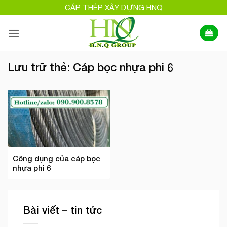
Bỏ
CÁP THÉP XÂY DỰNG HNQ
qua
nội
dung
Lưu trữ thẻ:
Cáp bọc nhựa phi 6
Công dụng của cáp bọc
nhựa phi 6
Bài viết – tin tức