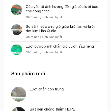
Minh
Những
thích
chào
ứng
Các yếu tố ảnh hưởng đến giá của lưới bao
hợp
dụng
che công trình
cho
của
thi
ở
Chức năng bình luận bị tắt
lưới
công
Các
cước
phần
yếu
So sánh sức chịu gió giữa lưới lan và lưới
ô
thô
tố
dệt kim Hàn Quốc
vuông
ảnh
trong
ở
Chức năng bình luận bị tắt
hưởng
nông
So
đến
nghiệp
sánh
Lưới cước xanh chắn gió vườn sầu riêng
giá
sức
của
ở
Chức năng bình luận bị tắt
chịu
lưới
Lưới
gió
bao
cước
giữa
che
xanh
lưới
công
chắn
lan
trình
Sản phẩm mới
gió
và
vườn
lưới
sầu
dệt
riêng
kim
Lưới chắn côn trùng
Hàn
Quốc
Bạt đen chống thấm HDPE