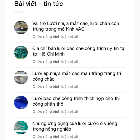
Bài viết – tin tức
Vai trò Lưới nhựa mắt cáo, lưới chắn côn
trùng trong mô hình VAC
ở
Chức năng bình luận bị tắt
Vai
trò
Địa chỉ bán lưới bao che công trình uy tín tại
Lưới
tp. Hồ Chí Minh
nhựa
ở
Chức năng bình luận bị tắt
mắt
Địa
cáo,
chỉ
Lưới ép nhựa mắt cáo màu trắng trang trí
lưới
bán
cổng chào
chắn
lưới
côn
ở
Chức năng bình luận bị tắt
bao
trùng
Lưới
che
trong
ép
Lưới bao che công trình thích hợp cho thi
công
mô
nhựa
công phần thô
trình
hình
mắt
uy
VAC
ở
Chức năng bình luận bị tắt
cáo
tín
Lưới
màu
tại
bao
Những ứng dụng của lưới cước ô vuông
trắng
tp.
che
trong nông nghiệp
trang
Hồ
công
trí
Chí
ở
Chức năng bình luận bị tắt
trình
cổng